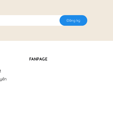
Đăng ký
FANPAGE
t
uyển