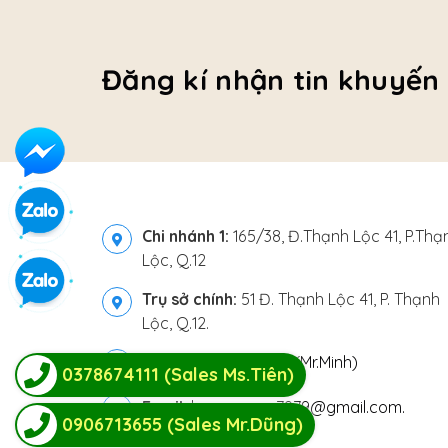
Đăng kí nhận tin khuyến
Chi nhánh 1:
165/38, Đ.Thạnh Lộc 41, P.Thạ
Lộc, Q.12
Trụ sở chính:
51 Đ. Thạnh Lộc 41, P. Thạnh
Lộc, Q.12.
Hotline:
-
0903814111 (Mr.Minh)
0378674111 (Sales Ms.Tiên)
Email:
locvanxuan7979@gmail.com.
0906713655 (Sales Mr.Dũng)