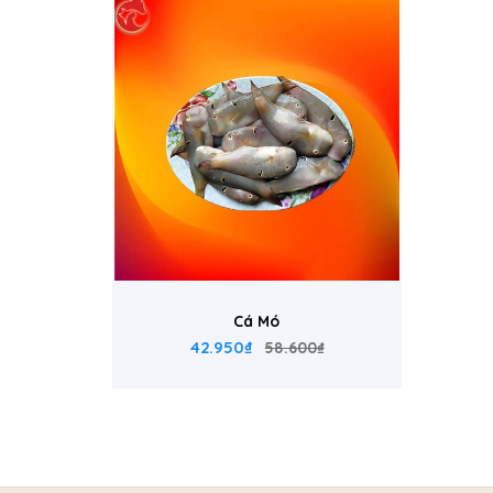
Cá Mó
42.950₫
58.600₫