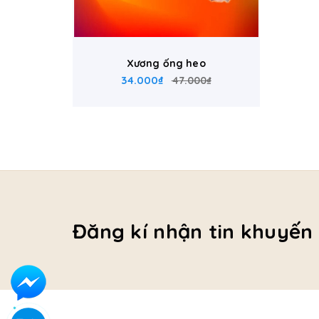
Xương ống heo
34.000₫
47.000₫
Đăng kí nhận tin khuyến