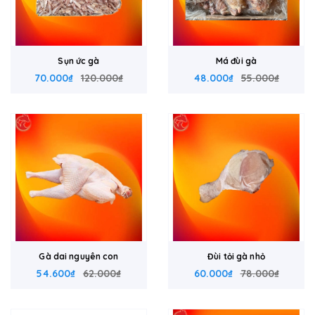
Sụn ức gà
Má đùi gà
70.000₫
120.000₫
48.000₫
55.000₫
Gà dai nguyên con
Đùi tỏi gà nhỏ
54.600₫
62.000₫
60.000₫
78.000₫