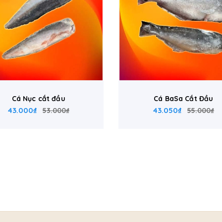
Cá Nục cắt đầu
Cá BaSa Cắt Đầu
43.000₫
43.050₫
53.000₫
55.000₫