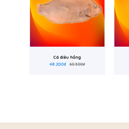
Cá diêu hồng
48.200₫
60.500₫