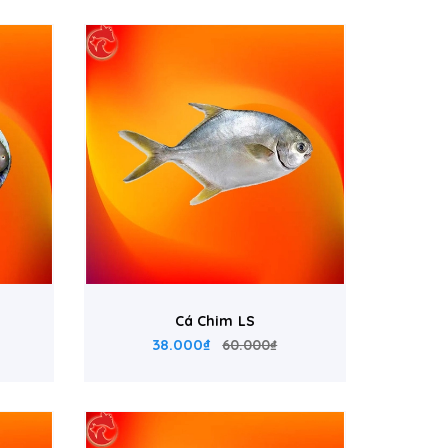
Cá Chim LS
38.000₫
60.000₫