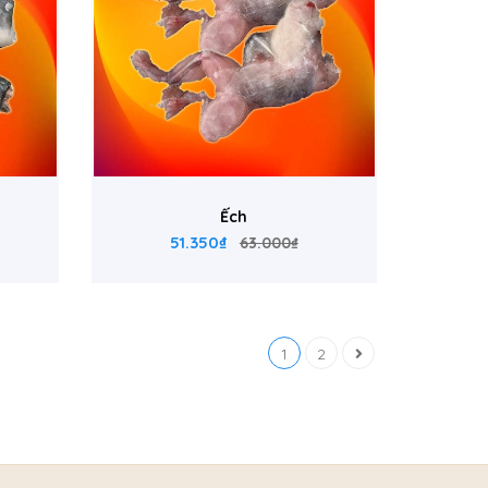
Ếch
51.350₫
63.000₫
1
2