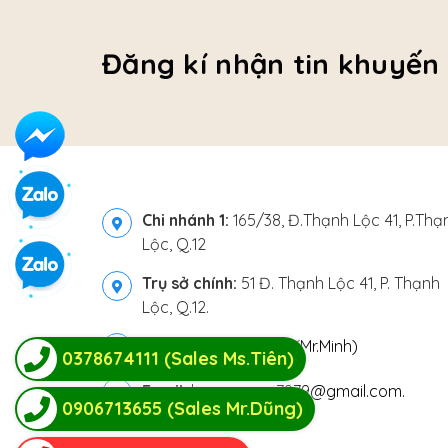
Đăng kí nhận tin khuyến
Chi nhánh 1:
165/38, Đ.Thạnh Lộc 41, P.Thạ
Lộc, Q.12
Trụ sở chính:
51 Đ. Thạnh Lộc 41, P. Thạnh
Lộc, Q.12.
Hotline:
-
0903814111 (Mr.Minh)
0378674111 (Sales Ms.Tiên)
Email:
locvanxuan7979@gmail.com.
0906713655 (Sales Mr.Dũng)