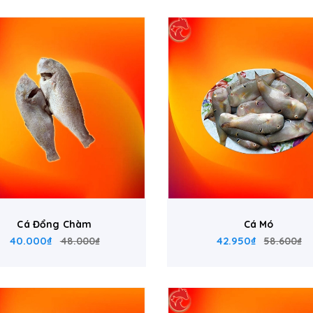
Cá Đổng Chàm
Cá Mó
40.000₫
42.950₫
48.000₫
58.600₫