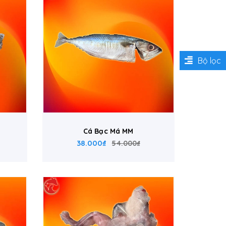
Bộ lọc
Cá Bạc Má MM
38.000₫
54.000₫