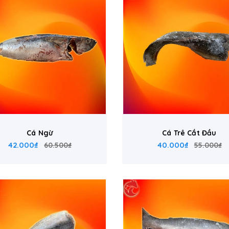
Cá Ngừ
Cá Trê Cắt Đầu
42.000₫
40.000₫
60.500₫
55.000₫