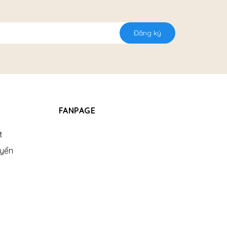
Đăng ký
FANPAGE
t
uyển