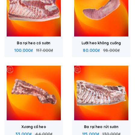
Ba rọi heo có sườn
Lưỡi heo không cuống
100.000₫
117.000₫
80.000₫
98.000₫
Xương cổ heo
Ba rọi heo rút sườn
33.000₫
44.000₫
115.000₫
130.000₫