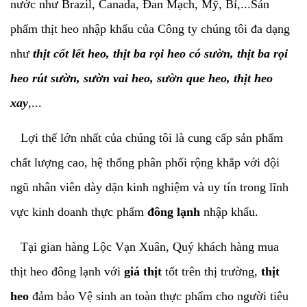
nước như Brazil, Canada, Đan Mạch, Mỹ, Bỉ,...Sản
phẩm thịt heo nhập khẩu của Công ty chúng tôi đa dạng
như
thịt cốt lết heo
,
thịt ba rọi heo có sườn
,
thịt ba rọi
heo rút sườn
,
sườn vai heo
,
sườn que heo
,
thịt heo
xay
,...
Lợi thế lớn nhất của chúng tôi là cung cấp sản phẩm
chất lượng cao, hệ thống phân phối rộng khắp với đội
ngũ nhân viên dày dặn kinh nghiệm và uy tín trong lĩnh
vực kinh doanh thực phẩm
đông lạnh
nhập khẩu.
Tại gian hàng Lộc Vạn Xuân, Quý khách hàng mua
thịt heo đông lạnh với
giá
thịt
tốt trên thị trường,
thịt
heo
đảm bảo Vệ sinh an toàn thực phẩm cho người tiêu