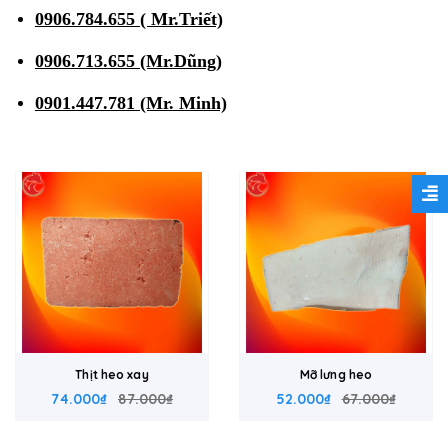
0906.784.655 ( Mr.Triết)
0906.713.655 (Mr.Dũng)
0901.447.781 (Mr. Minh)
Thịt heo xay
Mỡ lưng heo
74.000₫
87.000₫
52.000₫
67.000₫