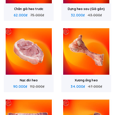
Chân giò heo trước
Dựng heo sau (Giò gân)
62.000₫
75.000₫
32.000₫
43.000₫
Nạc đùi heo
Xương ống heo
90.000₫
112.000₫
34.000₫
47.000₫