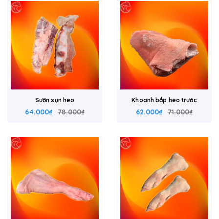
Sườn sụn heo
Khoanh bắp heo trước
64.000₫
78.000₫
62.000₫
71.000₫