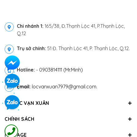
Chi nhánh 1:
165/38, Đ.Thạnh Lộc 41, P.Thạnh Lộc,
Q.12
Trụ sở chính:
51 Đ. Thạnh Lộc 41, P. Thạnh Lộc, Q.12.
Hotline:
-
0903814111 (Mr.Minh)
Email:
locvanxuan7979@gmail.com.
VỀ LỘC VẠN XUÂN
CHÍNH SÁCH
FANPAGE