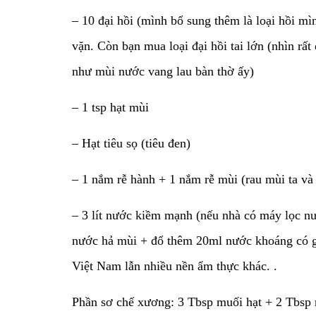
– 10 đại hồi (mình bổ sung thêm là loại hồi m
vặn. Còn bạn mua loại đại hồi tai lớn (nhìn r
như mùi nước vang lau bàn thờ ấy)
– 1 tsp hạt mùi
– Hạt tiêu sọ (tiêu đen)
– 1 nắm rễ hành + 1 nắm rễ mùi (rau mùi ta và
– 3 lít nước kiềm mạnh (nếu nhà có máy lọc n
nước hả mùi + đổ thêm 20ml nước khoáng có ga
Việt Nam lẫn nhiều nền ẩm thực khác. .
Phần sơ chế xương: 3 Tbsp muối hạt + 2 Tbsp 