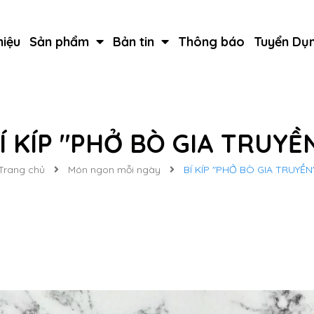
hiệu
Sản phẩm
Bản tin
Thông báo
Tuyển Dụ
Í KÍP "PHỞ BÒ GIA TRUYỀ
Trang chủ
Món ngon mỗi ngày
BÍ KÍP "PHỞ BÒ GIA TRUYỀN