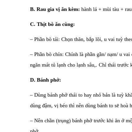
B. Rau gia vị ăn kèm:
hành lá + mùi tàu + rau 
C. Thịt bò ăn cùng:
– Phần bò tái: Chọn thăn, bắp lõi, u vai tuỳ th
– Phần bò chín: Chính là phần gần/ nạm/ u vai 
ngăn mát tủ lạnh cho lạnh sâu,. Chỉ thái trước 
D. Bánh phở:
– Dùng bánh phở thái to hay nhỏ bản là tuỳ kh
dùng đậm, vị béo thì nên dùng bánh to sẽ hoà 
– Nên chần (trụng) bánh phở trước khi ăn ở mộ
phở.