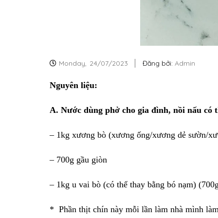
Monday,
24/07/2023
Đăng bởi:
Admin
Nguyên liệu:
A. Nước dùng phở cho gia đình, nồi nấu có t
– 1kg xương bò (xương ống/xương dẻ sườn/xươ
– 700g gầu giòn
– 1kg u vai bò (có thể thay bằng bó nạm) (700g 
* Phần thịt chín này mỗi lần làm nhà mình làm