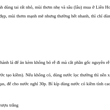
ình dùng tai rất nhỏ, mùi thơm nhẹ và sâu (lâu) mua ở Liên 
ất đẹp, mùi thơm mạnh mẽ nhưng thường hết nhanh, thì chỉ dù
 hành lá để ăn kèm không bỏ rễ đi mà cắt phần gốc nguyên rễ 
ước tạo kiềm). Nếu không có, dùng nước lọc thường thì nên x
s, để cho nước nghỉ 30p. Bí kíp dùng nước có kiềm tính cao
rượu trắng