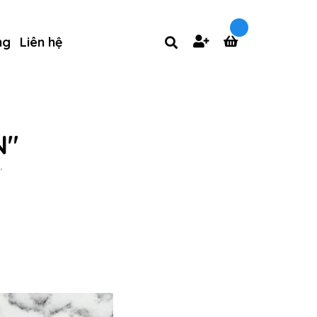
ng
Liên hệ
N"
"