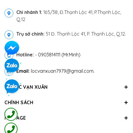
Chi nhánh 1:
165/38, Đ.Thạnh Lộc 41, P.Thạnh Lộc,
Q.12
Trụ sở chính:
51 Đ. Thạnh Lộc 41, P. Thạnh Lộc, Q.12.
Hotline:
-
0903814111 (Mr.Minh)
Email:
locvanxuan7979@gmail.com.
VỀ LỘC VẠN XUÂN
CHÍNH SÁCH
FANPAGE