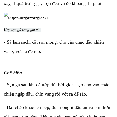
xay, 1 quả trứng gà, trộn đều và để khoảng 15 phút.
Ướp sụn gà cùng gia vị.
- Sả làm sạch, cắt sợi mỏng, cho vào chảo dầu chiên
vàng, vớt ra để ráo.
Chế biến
- Sụn gà sau khi đã ướp đủ thời gian, bạn cho vào chảo
chiên ngập dầu, chín vàng rồi vớt ra để ráo.
- Đặt chảo khác lên bếp, đun nóng ít dầu ăn và phi thơm
tỏi, hành tím băm. Tiếp tục cho sụn gà vừa chiên vào