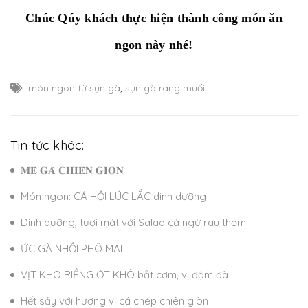
Chúc Qúy khách thực hiện thành công món ăn
ngon này nhé!
món ngon từ sụn gà
,
sụn gà rang muối
Tin tức khác:
𝐌𝐄̂̀ 𝐆𝐀̀ 𝐂𝐇𝐈𝐄̂𝐍 𝐆𝐈𝐎̀𝐍
Món ngon: CÁ HỒI LÚC LẮC dinh dưỡng
Dinh dưỡng, tươi mát với Salad cá ngừ rau thơm
ỨC GÀ NHỒI PHÔ MAI
VỊT KHO RIỀNG ỚT KHÔ bắt cơm, vị đậm đà
Hết sảy với hương vị cá chép chiên giòn