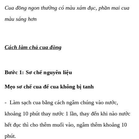
Cua đồng ngon thường có màu xám đục, phần mai cua
màu sáng hơn
Cách làm chả cua đồng
Bước 1: Sơ chế nguyên liệu
Mẹo sơ chế cua để cua không bị tanh
- Làm sạch cua bằng cách ngâm chúng vào nước,
khoảng 10 phút thay nước 1 lần, thay đến khi nào nước
hết đục thì cho thêm muối vào, ngâm thêm khoảng 10
phút.