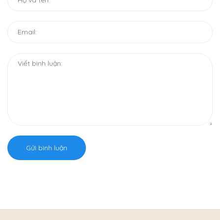
Gửi bình luận