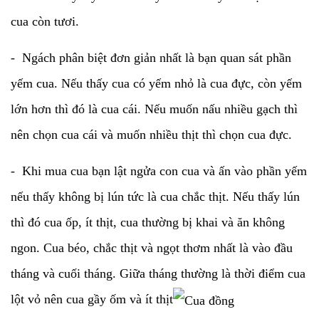
cua còn tươi.
- Ngách phân biệt đơn giản nhất là bạn quan sát phần
yếm cua. Nếu thấy cua có yếm nhỏ là cua đực, còn yếm
lớn hơn thì đó là cua cái. Nếu muốn nấu nhiều gạch thì
nên chọn cua cái và muốn nhiều thịt thì chọn cua đực.
- Khi mua cua bạn lật ngửa con cua và ấn vào phần yếm
nếu thấy không bị lún tức là cua chắc thịt. Nếu thấy lún
thì đó cua ốp, ít thịt, cua thường bị khai và ăn không
ngon. Cua béo, chắc thịt và ngọt thơm nhất là vào đầu
tháng và cuối tháng. Giữa tháng thường là thời điểm cua
lột vỏ nên cua gầy ốm và ít thịt