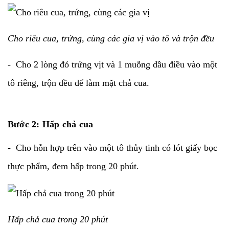
Cho riêu cua, trứng, cùng các gia vị vào tô và trộn đều
- Cho 2 lòng đỏ trứng vịt và 1 muỗng dầu điều vào một
tô riêng, trộn đều để làm mặt chả cua.
Bước 2: Hấp chả cua
- Cho hỗn hợp trên vào một tô thủy tinh có lót giấy bọc
thực phẩm, đem hấp trong 20 phút.
Hấp chả cua trong 20 phút