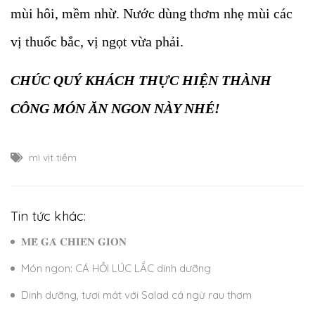
mùi hôi, mềm nhừ. Nước dùng thơm nhẹ mùi các
vị thuốc bắc, vị ngọt vừa phải.
CHÚC QUÝ KHÁCH THỰC HIỆN THÀNH
CÔNG MÓN ĂN NGON NÀY NHÉ!
mì vịt tiềm
Tin tức khác:
𝐌𝐄̂̀ 𝐆𝐀̀ 𝐂𝐇𝐈𝐄̂𝐍 𝐆𝐈𝐎̀𝐍
Món ngon: CÁ HỒI LÚC LẮC dinh dưỡng
Dinh dưỡng, tươi mát với Salad cá ngừ rau thơm