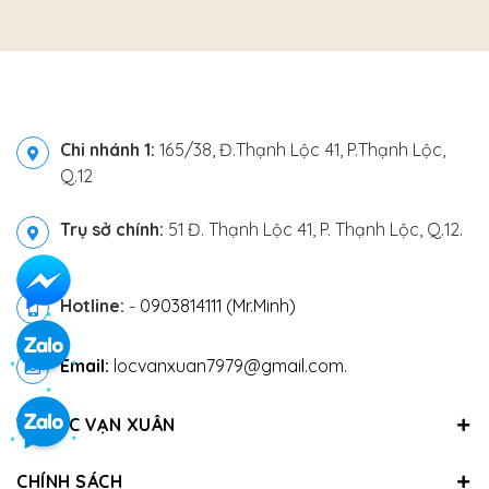
Chi nhánh 1:
165/38, Đ.Thạnh Lộc 41, P.Thạnh Lộc,
Q.12
Trụ sở chính:
51 Đ. Thạnh Lộc 41, P. Thạnh Lộc, Q.12.
Hotline:
-
0903814111 (Mr.Minh)
Email:
locvanxuan7979@gmail.com.
VỀ LỘC VẠN XUÂN
CHÍNH SÁCH