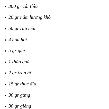
300 gr cải thìa
20 gr nấm hương khô
50 gr rau mùi
4 hoa hồi
5 gr quế
1 thảo quả
2 gr trần bì
15 gr thục địa
30 gr gừng
30 gr giềng