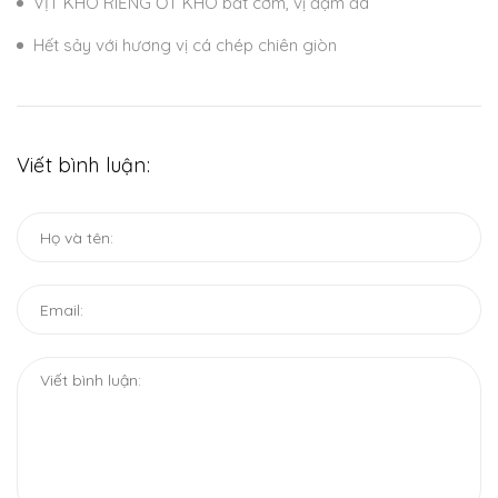
VỊT KHO RIỀNG ỚT KHÔ bắt cơm, vị đậm đà
Hết sảy với hương vị cá chép chiên giòn
Viết bình luận: