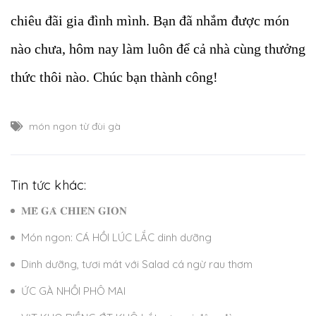
chiêu đãi gia đình mình. Bạn đã nhắm được món
nào chưa, hôm nay làm luôn để cả nhà cùng thưởng
thức thôi nào. Chúc bạn thành công!
món ngon từ đùi gà
Tin tức khác:
𝐌𝐄̂̀ 𝐆𝐀̀ 𝐂𝐇𝐈𝐄̂𝐍 𝐆𝐈𝐎̀𝐍
Món ngon: CÁ HỒI LÚC LẮC dinh dưỡng
Dinh dưỡng, tươi mát với Salad cá ngừ rau thơm
ỨC GÀ NHỒI PHÔ MAI