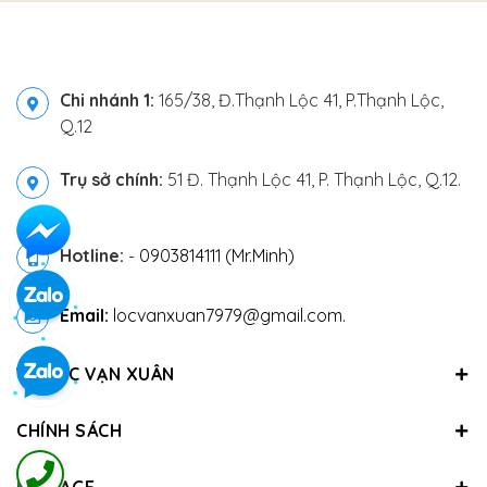
Chi nhánh 1:
165/38, Đ.Thạnh Lộc 41, P.Thạnh Lộc,
Q.12
Trụ sở chính:
51 Đ. Thạnh Lộc 41, P. Thạnh Lộc, Q.12.
Hotline:
-
0903814111 (Mr.Minh)
Email:
locvanxuan7979@gmail.com.
VỀ LỘC VẠN XUÂN
CHÍNH SÁCH