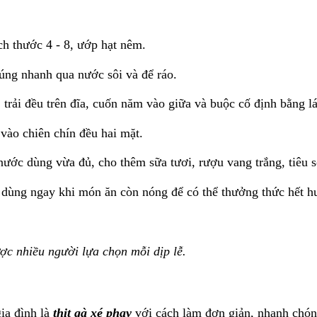
ch thước 4 - 8, ướp hạt nêm.
úng nhanh qua nước sôi và để ráo.
 trải đều trên đĩa, cuốn năm vào giữa và buộc cố định bằng l
vào chiên chín đều hai mặt.
ước dùng vừa đủ, cho thêm sữa tươi, rượu vang trắng, tiêu s
và dùng ngay khi món ăn còn nóng để có thể thưởng thức hết 
c nhiều người lựa chọn mỗi dịp lễ.
ia đình là
thịt gà xé phay
với cách làm đơn giản, nhanh chón