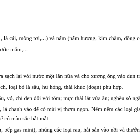
, lá cải, mồng tơi,...) và nấm (nấm hương, kim châm, đông cô
 nước mắm,...
ửa sạch lại với nước một lần nữa và cho xương ống vào đun t
ch, loại bỏ lá sâu, hư hỏng, thái khúc (đoạn) phù hợp.
râu, vỏ, chỉ đen đối với tôm; mực thái lát vừa ăn; nghêu sò n
, lá chanh vào để có mùi vị thơm ngon. Nêm nếm các loại gia
ể có màu sắc bắt mắt.
, bếp gas mini), nhúng các loại rau, hải sản vào nồi và thưởn