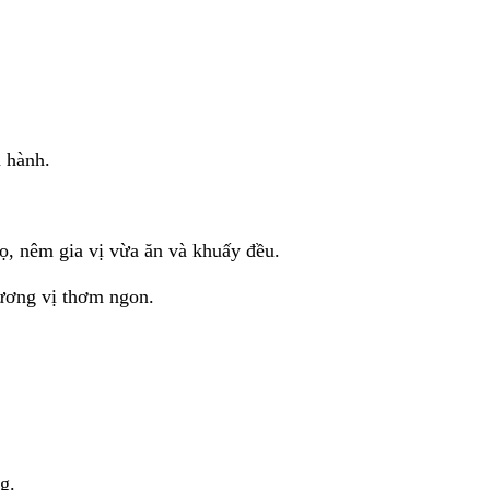
á hành.
ọ, nêm gia vị vừa ăn và khuấy đều.
hương vị thơm ngon.
g.