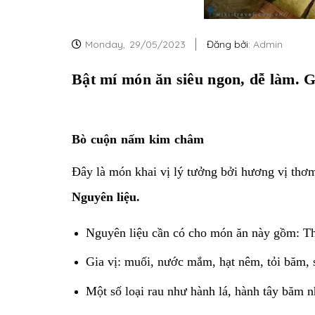
Monday,
29/05/2023
Đăng bởi:
Admin
Bật mí món ăn siêu ngon, dễ làm. G
Bò cuộn nấm kim châm
Đây là món khai vị lý tưởng bởi hương vị thơ
Nguyên liệu.
Nguyên liệu cần có cho món ăn này gồm: Th
Gia vị: muối, nước mắm, hạt nêm, tỏi băm, s
Một số loại rau như hành lá, hành tây băm 