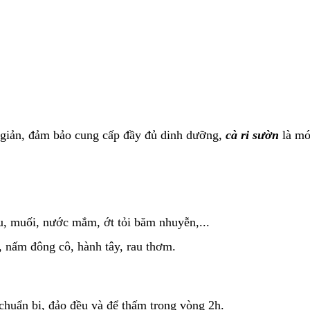
 giản, đảm bảo cung cấp đầy đủ dinh dưỡng,
cà ri sườn
là mó
ều, muối, nước mắm, ớt tỏi băm nhuyễn,...
t, nấm đông cô, hành tây, rau thơm.
 chuẩn bị, đảo đều và để thấm trong vòng 2h.