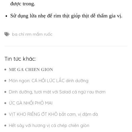
được trong.
Sử dụng lửa nhẹ để rim thịt giúp thịt dễ thấm gia vị.
ba chỉ rim mắm ruốc
Tin tức khác:
𝐌𝐄̂̀ 𝐆𝐀̀ 𝐂𝐇𝐈𝐄̂𝐍 𝐆𝐈𝐎̀𝐍
Món ngon: CÁ HỒI LÚC LẮC dinh dưỡng
Dinh dưỡng, tươi mát với Salad cá ngừ rau thơm
ỨC GÀ NHỒI PHÔ MAI
VỊT KHO RIỀNG ỚT KHÔ bắt cơm, vị đậm đà
Hết sảy với hương vị cá chép chiên giòn