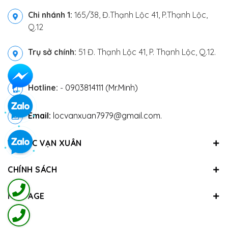
Chi nhánh 1:
165/38, Đ.Thạnh Lộc 41, P.Thạnh Lộc,
Q.12
Trụ sở chính:
51 Đ. Thạnh Lộc 41, P. Thạnh Lộc, Q.12.
Hotline:
-
0903814111 (Mr.Minh)
Email:
locvanxuan7979@gmail.com.
VỀ LỘC VẠN XUÂN
CHÍNH SÁCH
FANPAGE