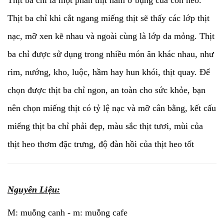
Thịt ba chỉ là một phần thịt nằm ở bụng của con heo.
Thịt ba chỉ khi cắt ngang miếng thịt sẽ thấy các lớp thịt
nạc, mỡ xen kẽ nhau và ngoài cùng là lớp da mỏng. Thịt
ba chỉ được sử dụng trong nhiều món ăn khác nhau, như
rim, nướng, kho, luộc, hầm hay hun khói, thịt quay. Để
chọn được thịt ba chỉ ngon, an toàn cho sức khỏe, bạn
nên chọn miếng thịt có tỷ lệ nạc và mỡ cân bằng, kết cấu
miếng thịt ba chỉ phải đẹp, màu sắc thịt tươi, mùi của
thịt heo thơm đặc trưng, độ đàn hồi của thịt heo tốt
Nguyên Liệu:
M: muỗng canh - m: muỗng cafe