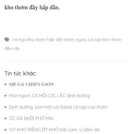
kho thơm đầy hấp dẫn.
cá ngừ kho thơm hấp dẫn thơm ngon
,
cá ngừ kho thơm
đậm đà
Tin tức khác:
𝐌𝐄̂̀ 𝐆𝐀̀ 𝐂𝐇𝐈𝐄̂𝐍 𝐆𝐈𝐎̀𝐍
Món ngon: CÁ HỒI LÚC LẮC dinh dưỡng
Dinh dưỡng, tươi mát với Salad cá ngừ rau thơm
ỨC GÀ NHỒI PHÔ MAI
VỊT KHO RIỀNG ỚT KHÔ bắt cơm, vị đậm đà