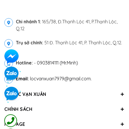
Chi nhánh 1:
165/38, Đ.Thạnh Lộc 41, P.Thạnh Lộc,
Q.12
Trụ sở chính:
51 Đ. Thạnh Lộc 41, P. Thạnh Lộc, Q.12.
Hotline:
-
0903814111 (Mr.Minh)
Email:
locvanxuan7979@gmail.com.
VỀ LỘC VẠN XUÂN
CHÍNH SÁCH
FANPAGE