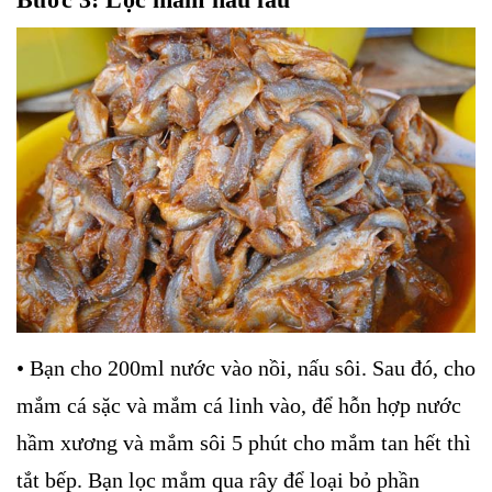
• Bạn cho 200ml nước vào nồi, nấu sôi. Sau đó, cho
mắm cá sặc và mắm cá linh vào, để hỗn hợp nước
hầm xương và mắm sôi 5 phút cho mắm tan hết thì
tắt bếp. Bạn lọc mắm qua rây để loại bỏ phần