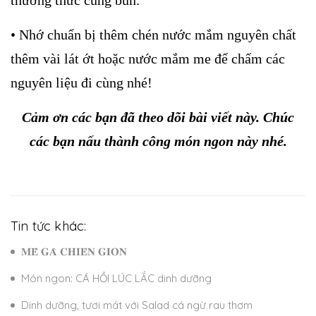
• Nhớ chuẩn bị thêm chén nước mắm nguyên chất
thêm vài lát ớt hoặc nước mắm me để chấm các
nguyên liệu đi cùng nhé!
Cảm ơn các bạn đã theo dõi bài viết này. Chúc
các bạn nấu thành công món ngon này nhé.
Tin tức khác:
𝐌𝐄̂̀ 𝐆𝐀̀ 𝐂𝐇𝐈𝐄̂𝐍 𝐆𝐈𝐎̀𝐍
Món ngon: CÁ HỒI LÚC LẮC dinh dưỡng
Dinh dưỡng, tươi mát với Salad cá ngừ rau thơm