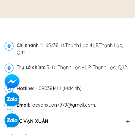
Chi nhánh 1:
165/38, Đ.Thạnh Lộc 41, P.Thạnh Lộc,
Q.12
Trụ sở chính:
51 Đ. Thạnh Lộc 41, P. Thạnh Lộc, Q.12.
Hotline:
-
0903814111 (Mr.Minh)
Email:
locvanxuan7979@gmail.com.
VỀ LỘC VẠN XUÂN