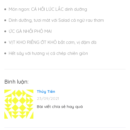
Món ngon: CÁ HỒI LÚC LẮC dinh dưỡng
Dinh dưỡng, tươi mát với Salad cá ngừ rau thơm
ỨC GÀ NHỒI PHÔ MAI
VỊT KHO RIỀNG ỚT KHÔ bắt cơm, vị đậm đà
Hết sảy với hương vị cá chép chiên giòn
Bình luận:
Thủy Tiên
23/09/2021
Bài viết chía sẻ hay quá