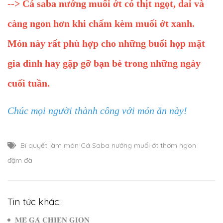
--> Cá saba nướng muối ớt có thịt ngọt, dai và
càng ngon hơn khi chấm kèm muối ớt xanh.
Món này rất phù hợp cho những buổi họp mặt
gia đình hay gặp gỡ bạn bè trong những ngày
cuối tuần.
Chúc mọi người thành công với món ăn này!
Bí quyết làm món Cá Saba nướng muối ớt thơm ngon
đậm đà
Tin tức khác:
𝐌𝐄̂̀ 𝐆𝐀̀ 𝐂𝐇𝐈𝐄̂𝐍 𝐆𝐈𝐎̀𝐍