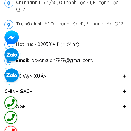
Chi nhánh 1:
165/38, Đ.Thạnh Lộc 41, P.Thạnh Lộc,
Q.12
Trụ sở chính:
51 Đ. Thạnh Lộc 41, P. Thạnh Lộc, Q.12.
Hotline:
-
0903814111 (Mr.Minh)
Email:
locvanxuan7979@gmail.com.
VỀ LỘC VẠN XUÂN
CHÍNH SÁCH
FANPAGE