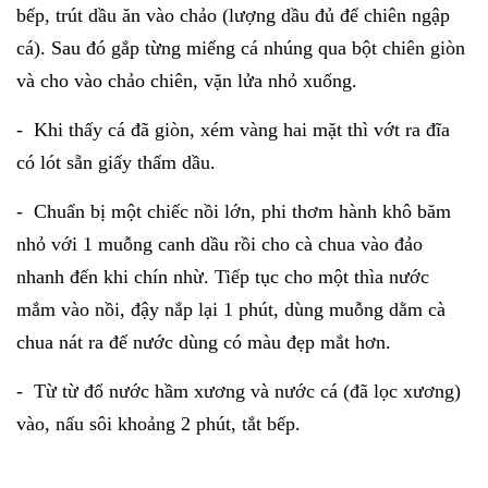
bếp, trút dầu ăn vào chảo (lượng dầu đủ để chiên ngập
cá). Sau đó gắp từng miếng cá nhúng qua bột chiên giòn
và cho vào chảo chiên, vặn lửa nhỏ xuống.
- Khi thấy cá đã giòn, xém vàng hai mặt thì vớt ra đĩa
có lót sẵn giấy thấm dầu.
- Chuẩn bị một chiếc nồi lớn, phi thơm hành khô băm
nhỏ với 1 muỗng canh dầu rồi cho cà chua vào đảo
nhanh đến khi chín nhừ. Tiếp tục cho một thìa nước
mắm vào nồi, đậy nắp lại 1 phút, dùng muỗng dằm cà
chua nát ra để nước dùng có màu đẹp mắt hơn.
- Từ từ đổ nước hầm xương và nước cá (đã lọc xương)
vào, nấu sôi khoảng 2 phút, tắt bếp.