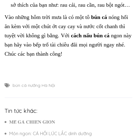
sở thích của bạn như: rau cải, rau cần, rau bột ngót…
Vào những hôm trời mưa là có một tô
bún cá
nóng hổi
ăn kèm với một chút ớt cay cay và nước cốt chanh thì
tuyệt vời không gì bằng. Với
cách nấu bún cá
ngon này
bạn hãy vào bếp trổ tài chiêu đãi mọi người ngay nhé.
Chúc các bạn thành công!
bún cá nướng Hà Nội
Tin tức khác:
𝐌𝐄̂̀ 𝐆𝐀̀ 𝐂𝐇𝐈𝐄̂𝐍 𝐆𝐈𝐎̀𝐍
Món ngon: CÁ HỒI LÚC LẮC dinh dưỡng