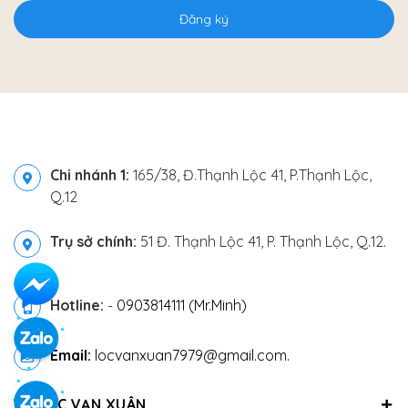
Đăng ký
Chi nhánh 1:
165/38, Đ.Thạnh Lộc 41, P.Thạnh Lộc,
Q.12
Trụ sở chính:
51 Đ. Thạnh Lộc 41, P. Thạnh Lộc, Q.12.
Hotline:
-
0903814111 (Mr.Minh)
Email:
locvanxuan7979@gmail.com.
VỀ LỘC VẠN XUÂN