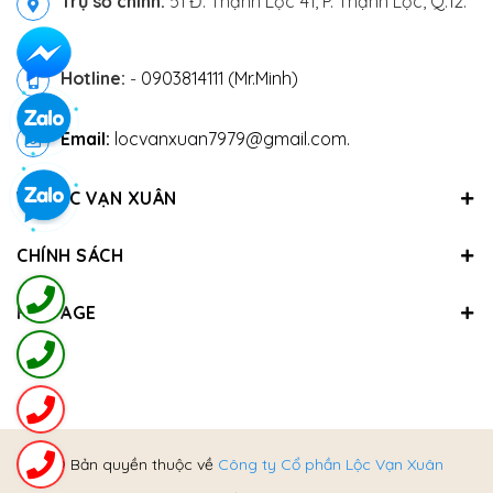
Trụ sở chính:
51 Đ. Thạnh Lộc 41, P. Thạnh Lộc, Q.12.
Hotline:
-
0903814111 (Mr.Minh)
Email:
locvanxuan7979@gmail.com.
VỀ LỘC VẠN XUÂN
CHÍNH SÁCH
FANPAGE
@ Bản quyền thuộc về
Công ty Cổ phần Lộc Vạn Xuân