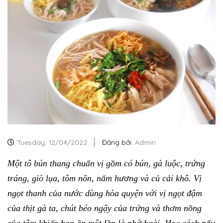
Tuesday,
12/04/2022
Đăng bởi:
Admin
Một tô bún thang chuẩn vị gồm có bún, gà luộc, trứng
tráng, giò lụa, tôm nõn, nấm hương và củ cải khô. Vị
ngọt thanh của nước dùng hòa quyện với vị ngọt đậm
của thịt gà ta, chút béo ngậy của trứng và thơm nồng
của tôm khiến bạn ăn một lần là nhớ hoài. Học cách nấu