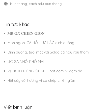
bún thang
,
cách nấu bún thang
Tin tức khác:
𝐌𝐄̂̀ 𝐆𝐀̀ 𝐂𝐇𝐈𝐄̂𝐍 𝐆𝐈𝐎̀𝐍
Món ngon: CÁ HỒI LÚC LẮC dinh dưỡng
Dinh dưỡng, tươi mát với Salad cá ngừ rau thơm
ỨC GÀ NHỒI PHÔ MAI
VỊT KHO RIỀNG ỚT KHÔ bắt cơm, vị đậm đà
Hết sảy với hương vị cá chép chiên giòn
Viết bình luận: