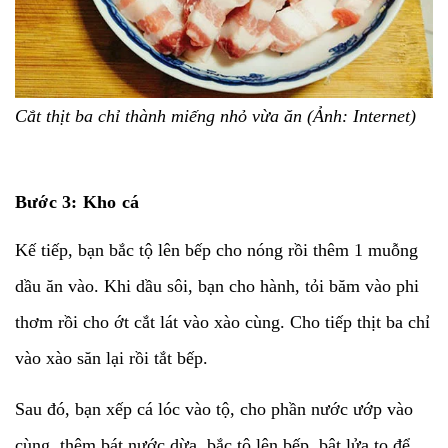
Cắt thịt ba chỉ thành miếng nhỏ vừa ăn (Ảnh: Internet)
Bước 3: Kho cá
Kế tiếp, bạn bắc tộ lên bếp cho nóng rồi thêm 1 muỗng
dầu ăn vào. Khi dầu sôi, bạn cho hành, tỏi băm vào phi
thơm rồi cho ớt cắt lát vào xào cùng. Cho tiếp thịt ba chỉ
vào xào săn lại rồi tắt bếp.
Sau đó, bạn xếp cá lóc vào tộ, cho phần nước ướp vào
cùng, thêm bát nước dừa, bắc tộ lên bếp, bật lửa to để