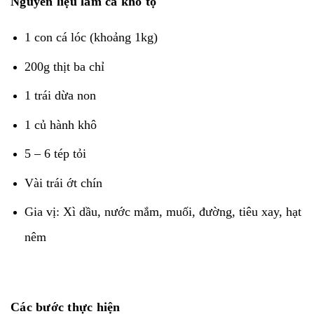
Nguyên liệu làm cá kho tộ
1 con cá lóc (khoảng 1kg)
200g thịt ba chỉ
1 trái dừa non
1 củ hành khô
5 – 6 tép tỏi
Vài trái ớt chín
Gia vị: Xì dầu, nước mắm, muối, đường, tiêu xay, hạt
nêm
Các bước thực hiện