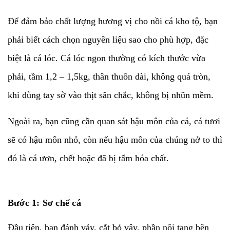
Để đảm bảo chất lượng hương vị cho nồi cá kho tộ, bạn
phải biết cách chọn nguyên liệu sao cho phù hợp, đặc
biệt là cá lóc. Cá lóc ngon thường có kích thước vừa
phải, tầm 1,2 – 1,5kg, thân thuôn dài, không quá tròn,
khi dùng tay sờ vào thịt săn chắc, không bị nhũn mềm.
Ngoài ra, bạn cũng cần quan sát hậu môn của cá, cá tươi
sẽ có hậu môn nhỏ, còn nếu hậu môn của chúng nở to thì
đó là cá ươn, chết hoặc đã bị tẩm hóa chất.
Bước 1: Sơ chế cá
Đầu tiên, bạn đánh vảy, cắt bỏ vây, phần nội tạng bên