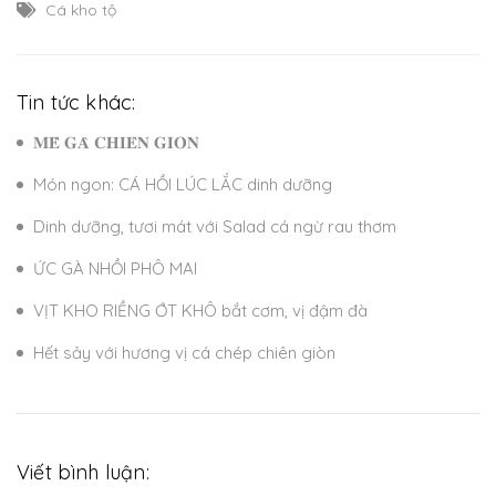
Cá kho tộ
Tin tức khác:
𝐌𝐄̂̀ 𝐆𝐀̀ 𝐂𝐇𝐈𝐄̂𝐍 𝐆𝐈𝐎̀𝐍
Món ngon: CÁ HỒI LÚC LẮC dinh dưỡng
Dinh dưỡng, tươi mát với Salad cá ngừ rau thơm
ỨC GÀ NHỒI PHÔ MAI
VỊT KHO RIỀNG ỚT KHÔ bắt cơm, vị đậm đà
Hết sảy với hương vị cá chép chiên giòn
Viết bình luận: