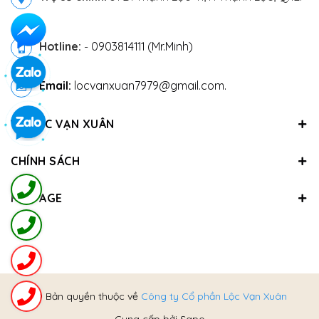
Hotline:
-
0903814111 (Mr.Minh)
Email:
locvanxuan7979@gmail.com.
VỀ LỘC VẠN XUÂN
CHÍNH SÁCH
FANPAGE
@ Bản quyền thuộc về
Công ty Cổ phần Lộc Vạn Xuân