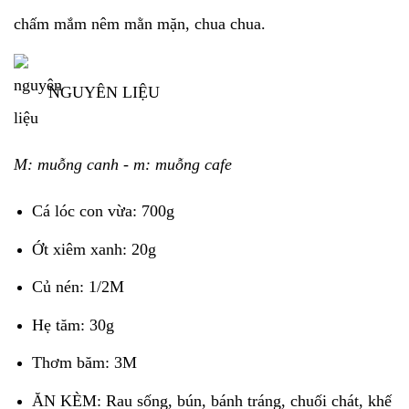
chấm mắm nêm mằn mặn, chua chua.
NGUYÊN LIỆU
M: muỗng canh - m: muỗng cafe
Cá lóc con vừa: 700g
Ớt xiêm xanh: 20g
Củ nén: 1/2M
Hẹ tăm: 30g
Thơm băm: 3M
ĂN KÈM: Rau sống, bún, bánh tráng, chuối chát, khế