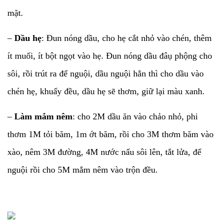
mặt.
–
Dầu hẹ
: Đun nóng dầu, cho hẹ cắt nhỏ vào chén, thêm
ít muối, ít bột ngọt vào hẹ. Đun nóng dầu đâụ phộng cho
sôi, rồi trút ra để nguội, dầu nguội hẳn thì cho dầu vào
chén hẹ, khuấy đều, dầu hẹ sẽ thơm, giữ lại màu xanh.
–
Làm mắm nêm
: cho 2M dầu ăn vào chảo nhỏ, phi
thơm 1M tỏi băm, 1m ớt băm, rồi cho 3M thơm băm vào
xào, nêm 3M đường, 4M nước nấu sôi lên, tắt lửa, để
nguội rồi cho 5M mắm nêm vào trộn đều.