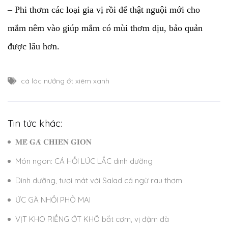
– Phi thơm các loại gia vị rồi để thật nguội mới cho
mắm nêm vào giúp mắm có mùi thơm dịu, bảo quản
được lâu hơn.
cá lóc nướng ớt xiêm xanh
Tin tức khác:
𝐌𝐄̂̀ 𝐆𝐀̀ 𝐂𝐇𝐈𝐄̂𝐍 𝐆𝐈𝐎̀𝐍
Món ngon: CÁ HỒI LÚC LẮC dinh dưỡng
Dinh dưỡng, tươi mát với Salad cá ngừ rau thơm
ỨC GÀ NHỒI PHÔ MAI
VỊT KHO RIỀNG ỚT KHÔ bắt cơm, vị đậm đà