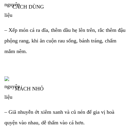
CÁCH DÙNG
– Xếp món cá ra dĩa, thêm dầu hẹ lên trên, rắc thêm đậu
phộng rang, khi ăn cuộn rau sống, bánh tráng, chấm
mắm nêm.
MÁCH NHỎ
– Giã nhuyễn ớt xiêm xanh và củ nén để gia vị hoà
quyện vào nhau, dễ thấm vào cá hơn.