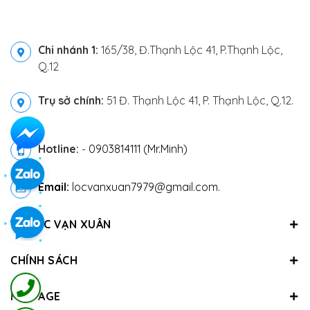
Chi nhánh 1:
165/38, Đ.Thạnh Lộc 41, P.Thạnh Lộc,
Q.12
Trụ sở chính:
51 Đ. Thạnh Lộc 41, P. Thạnh Lộc, Q.12.
Hotline:
-
0903814111 (Mr.Minh)
Email:
locvanxuan7979@gmail.com.
VỀ LỘC VẠN XUÂN
CHÍNH SÁCH
FANPAGE