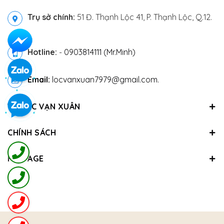
Trụ sở chính:
51 Đ. Thạnh Lộc 41, P. Thạnh Lộc, Q.12.
Hotline:
-
0903814111 (Mr.Minh)
Email:
locvanxuan7979@gmail.com.
VỀ LỘC VẠN XUÂN
CHÍNH SÁCH
FANPAGE