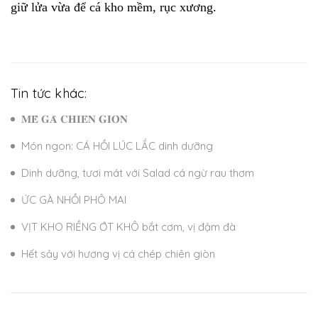
giữ lửa vừa để cá kho mềm, rục xương.
Tin tức khác:
𝐌𝐄̂̀ 𝐆𝐀̀ 𝐂𝐇𝐈𝐄̂𝐍 𝐆𝐈𝐎̀𝐍
Món ngon: CÁ HỒI LÚC LẮC dinh dưỡng
Dinh dưỡng, tươi mát với Salad cá ngừ rau thơm
ỨC GÀ NHỒI PHÔ MAI
VỊT KHO RIỀNG ỚT KHÔ bắt cơm, vị đậm đà
Hết sảy với hương vị cá chép chiên giòn