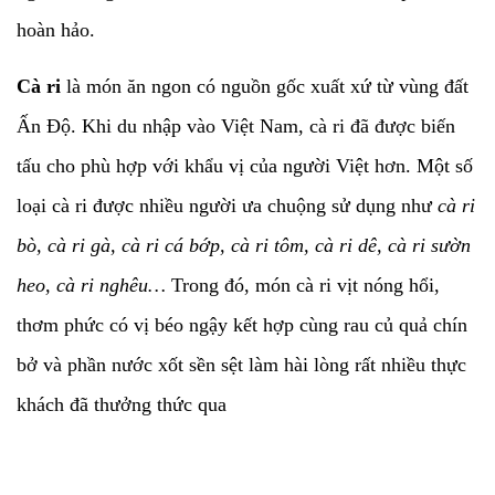
hoàn hảo.
Cà ri
là món ăn ngon có nguồn gốc xuất xứ từ vùng đất
Ấn Độ. Khi du nhập vào Việt Nam, cà ri đã được biến
tấu cho phù hợp với khẩu vị của người Việt hơn. Một số
loại cà ri được nhiều người ưa chuộng sử dụng như
cà ri
bò, cà ri gà, cà ri cá bớp, cà ri tôm, cà ri dê, cà ri sườn
heo, cà ri nghêu…
Trong đó, món cà ri vịt nóng hổi,
thơm phức có vị béo ngậy kết hợp cùng rau củ quả chín
bở và phần nước xốt sền sệt làm hài lòng rất nhiều thực
khách đã thưởng thức qua