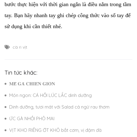
bước thực hiện với thời gian ngắn là điều nằm trong tầm
tay. Bạn hãy nhanh tay ghi chép công thức vào sổ tay để
sử dụng khi cần thiết nhé.
cà ri vịt
Tin tức khác:
𝐌𝐄̂̀ 𝐆𝐀̀ 𝐂𝐇𝐈𝐄̂𝐍 𝐆𝐈𝐎̀𝐍
Món ngon: CÁ HỒI LÚC LẮC dinh dưỡng
Dinh dưỡng, tươi mát với Salad cá ngừ rau thơm
ỨC GÀ NHỒI PHÔ MAI
VỊT KHO RIỀNG ỚT KHÔ bắt cơm, vị đậm đà