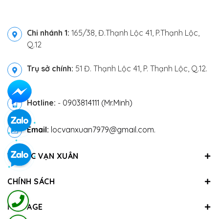
Chi nhánh 1:
165/38, Đ.Thạnh Lộc 41, P.Thạnh Lộc,
Q.12
Trụ sở chính:
51 Đ. Thạnh Lộc 41, P. Thạnh Lộc, Q.12.
Hotline:
-
0903814111 (Mr.Minh)
Email:
locvanxuan7979@gmail.com.
VỀ LỘC VẠN XUÂN
CHÍNH SÁCH
FANPAGE