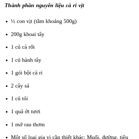
Thành phần nguyên liệu cà ri vịt
½ con vịt (tầm khoảng 500g)
200g khoai tây
1 củ cà rốt
1 củ hành tây
1 gói bột cà ri
2 cây sả
1 củ tỏi
1 quả ớt tươi
1 mớ rau thơm
Một số loại gia vị cần thiết khác: Muối, đường, tiêu