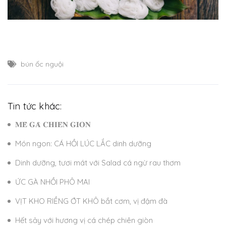
bún ốc nguội
Tin tức khác:
𝐌𝐄̂̀ 𝐆𝐀̀ 𝐂𝐇𝐈𝐄̂𝐍 𝐆𝐈𝐎̀𝐍
Món ngon: CÁ HỒI LÚC LẮC dinh dưỡng
Dinh dưỡng, tươi mát với Salad cá ngừ rau thơm
ỨC GÀ NHỒI PHÔ MAI
VỊT KHO RIỀNG ỚT KHÔ bắt cơm, vị đậm đà
Hết sảy với hương vị cá chép chiên giòn