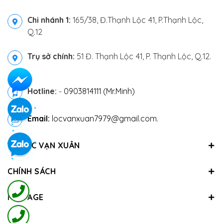
Chi nhánh 1:
165/38, Đ.Thạnh Lộc 41, P.Thạnh Lộc,
Q.12
Trụ sở chính:
51 Đ. Thạnh Lộc 41, P. Thạnh Lộc, Q.12.
Hotline:
-
0903814111 (Mr.Minh)
Email:
locvanxuan7979@gmail.com.
VỀ LỘC VẠN XUÂN
CHÍNH SÁCH
FANPAGE