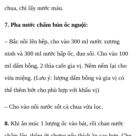
chua, chỉ lấy nước màu.
7. Pha nước chấm bún ốc nguội:
– Bắc nồi lên bếp, cho vào 300 ml nước xương
ninh và 300 ml nước hấp ốc, đun sôi. Cho vào 100
ml dấm bỗng, 2 thìa cafe gia vị. Nêm nếm lại cho
vừa miệng. (Lưu ý: lượng dấm bỗng và gia vị có
thể thêm bớt cho phù hợp với khẩu vị)
– Cho vào nồi nước sốt cà chua vừa lọc.
8.
Khi ăn múc 1 lượng ốc vào bát, rồi chan nước
chấm lên, thêm ớt chưng nếu thích ăn cay hơn. Cho