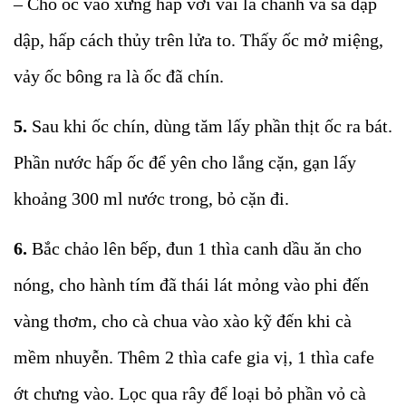
– Cho ốc vào xửng hấp với vài lá chanh và sả đập
dập, hấp cách thủy trên lửa to. Thấy ốc mở miệng,
vảy ốc bông ra là ốc đã chín.
5.
Sau khi ốc chín, dùng tăm lấy phần thịt ốc ra bát.
Phần nước hấp ốc để yên cho lắng cặn, gạn lấy
khoảng 300 ml nước trong, bỏ cặn đi.
6.
Bắc chảo lên bếp, đun 1 thìa canh dầu ăn cho
nóng, cho hành tím đã thái lát mỏng vào phi đến
vàng thơm, cho cà chua vào xào kỹ đến khi cà
mềm nhuyễn. Thêm 2 thìa cafe gia vị, 1 thìa cafe
ớt chưng vào. Lọc qua rây để loại bỏ phần vỏ cà