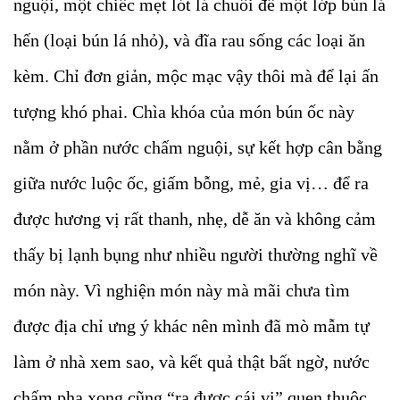
nguội, một chiếc mẹt lót lá chuối để một lớp bún lá
hến (loại bún lá nhỏ), và đĩa rau sống các loại ăn
kèm. Chỉ đơn giản, mộc mạc vậy thôi mà để lại ấn
tượng khó phai. Chìa khóa của món bún ốc này
nằm ở phần nước chấm nguội, sự kết hợp cân bằng
giữa nước luộc ốc, giấm bỗng, mẻ, gia vị… để ra
được hương vị rất thanh, nhẹ, dễ ăn và không cảm
thấy bị lạnh bụng như nhiều người thường nghĩ về
món này. Vì nghiện món này mà mãi chưa tìm
được địa chỉ ưng ý khác nên mình đã mò mẫm tự
làm ở nhà xem sao, và kết quả thật bất ngờ, nước
chấm pha xong cũng “ra được cái vị” quen thuộc,