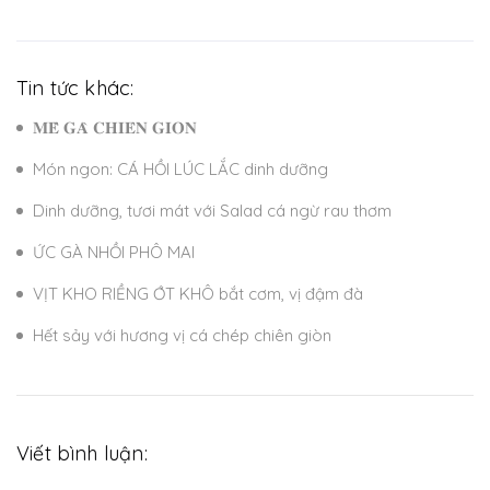
Tin tức khác:
𝐌𝐄̂̀ 𝐆𝐀̀ 𝐂𝐇𝐈𝐄̂𝐍 𝐆𝐈𝐎̀𝐍
Món ngon: CÁ HỒI LÚC LẮC dinh dưỡng
Dinh dưỡng, tươi mát với Salad cá ngừ rau thơm
ỨC GÀ NHỒI PHÔ MAI
VỊT KHO RIỀNG ỚT KHÔ bắt cơm, vị đậm đà
Hết sảy với hương vị cá chép chiên giòn
Viết bình luận: