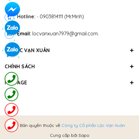
Hotline:
-
0903814111 (Mr.Minh)
Email:
locvanxuan7979@gmail.com.
VỀ LỘC VẠN XUÂN
CHÍNH SÁCH
FANPAGE
@ Bản quyền thuộc về
Công ty Cổ phần Lộc Vạn Xuân
Cung cấp bởi
Sapo