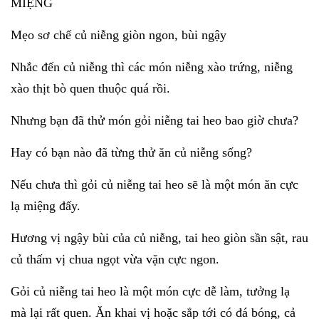
MIỆNG
Mẹo sơ chế củ niễng giòn ngon, bùi ngậy
Nhắc đến củ niễng thì các món niễng xào trứng, niễng
xào thịt bò quen thuộc quá rồi.
Nhưng bạn đã thử món gỏi niễng tai heo bao giờ chưa?
Hay có bạn nào đã từng thử ăn củ niễng sống?
Nếu chưa thì gỏi củ niễng tai heo sẽ là một món ăn cực
lạ miệng đấy.
Hương vị ngậy bùi của củ niễng, tai heo giòn sần sật, rau
củ thấm vị chua ngọt vừa vặn cực ngon.
Gỏi củ niễng tai heo là một món cực dễ làm, tưởng lạ
mà lại rất quen. Ăn khai vị hoặc sắp tới có đá bóng, cả