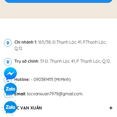
Chi nhánh 1:
165/38, Đ.Thạnh Lộc 41, P.Thạnh Lộc,
Q.12
Trụ sở chính:
51 Đ. Thạnh Lộc 41, P. Thạnh Lộc, Q.12.
Hotline:
-
0903814111 (Mr.Minh)
Email:
locvanxuan7979@gmail.com.
VỀ LỘC VẠN XUÂN