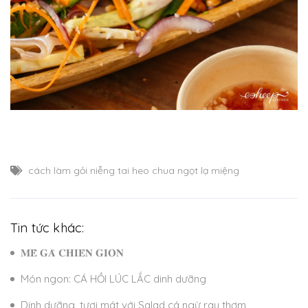
cách làm gỏi niễng tai heo chua ngọt lạ miệng
Tin tức khác:
𝐌𝐄̂̀ 𝐆𝐀̀ 𝐂𝐇𝐈𝐄̂𝐍 𝐆𝐈𝐎̀𝐍
Món ngon: CÁ HỒI LÚC LẮC dinh dưỡng
Dinh dưỡng, tươi mát với Salad cá ngừ rau thơm