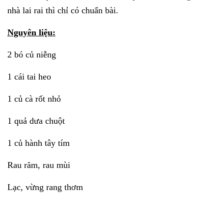
nhà lai rai thì chỉ có chuẩn bài.
Nguyên liệu:
2 bó củ niễng
1 cái tai heo
1 củ cà rốt nhỏ
1 quả dưa chuột
1 củ hành tây tím
Rau răm, rau mùi
Lạc, vừng rang thơm