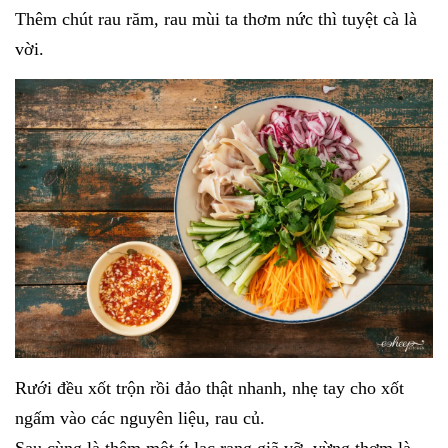
Thêm chút rau răm, rau mùi ta thơm nức thì tuyệt cà là
vời.
Rưới đều xốt trộn rồi đảo thật nhanh, nhẹ tay cho xốt
ngấm vào các nguyên liệu, rau củ.
Sau cùng là thêm một ít lạc rang giã vỡ, vừng thơm là