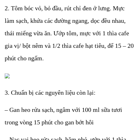
2. Tôm bóc vỏ, bỏ đầu, rút chỉ đen ở lưng. Mực
làm sạch, khứa các đường ngang, dọc đều nhau,
thái miếng vừa ăn. Ướp tôm, mực với 1 thìa cafe
gia vị/ bột nêm và 1/2 thìa cafe hạt tiêu, để 15 – 20
phút cho ngấm.
3. Chuẩn bị các nguyên liệu còn lại:
– Gan heo rửa sạch, ngâm với 100 ml sữa tươi
trong vòng 15 phút cho gan bớt hôi
– Nạc vai heo rửa sạch, băm nhỏ, ướp với 1 thìa