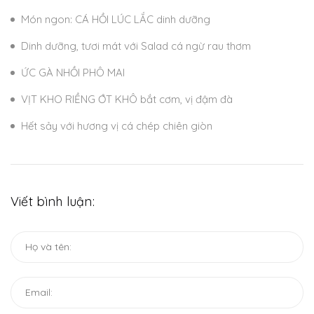
Món ngon: CÁ HỒI LÚC LẮC dinh dưỡng
Dinh dưỡng, tươi mát với Salad cá ngừ rau thơm
ỨC GÀ NHỒI PHÔ MAI
VỊT KHO RIỀNG ỚT KHÔ bắt cơm, vị đậm đà
Hết sảy với hương vị cá chép chiên giòn
Viết bình luận: