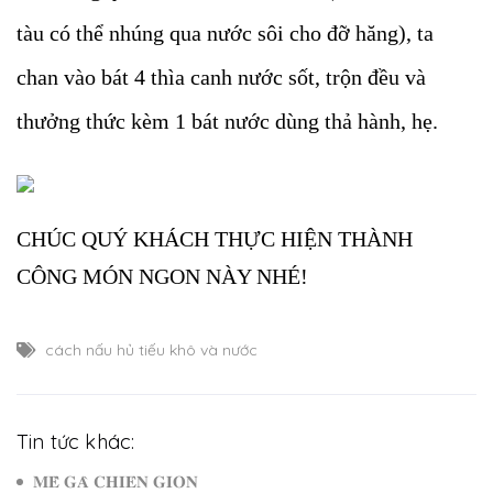
tàu có thể nhúng qua nước sôi cho đỡ hăng), ta
chan vào bát 4 thìa canh nước sốt, trộn đều và
thưởng thức kèm 1 bát nước dùng thả hành, hẹ.
CHÚC QUÝ KHÁCH THỰC HIỆN THÀNH
CÔNG MÓN NGON NÀY NHÉ!
cách nấu hủ tiếu khô và nước
Tin tức khác:
𝐌𝐄̂̀ 𝐆𝐀̀ 𝐂𝐇𝐈𝐄̂𝐍 𝐆𝐈𝐎̀𝐍