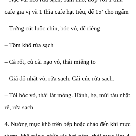
cafe gia vị và 1 thìa cafe hạt tiêu, để 15’ cho ngấm
– Trứng cút luộc chín, bóc vỏ, để riêng
– Tôm khô rửa sạch
– Cà rốt, củ cải nạo vỏ, thái miếng to
– Giá đỗ nhặt vỏ, rửa sạch. Cải cúc rửa sạch.
– Tỏi bóc vỏ, thái lát mỏng. Hành, hẹ, mùi tàu nhặt
rễ, rửa sạch
4. Nướng mực khô trên bếp hoặc chảo đến khi mực
thơm, khô trắng, phần rìa hơi xém, thái mực làm 4