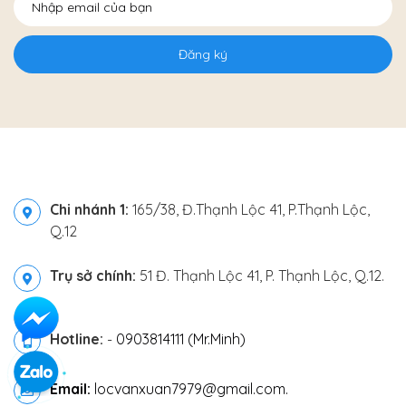
Đăng ký
Chi nhánh 1:
165/38, Đ.Thạnh Lộc 41, P.Thạnh Lộc,
Q.12
Trụ sở chính:
51 Đ. Thạnh Lộc 41, P. Thạnh Lộc, Q.12.
Hotline:
-
0903814111 (Mr.Minh)
Email:
locvanxuan7979@gmail.com.