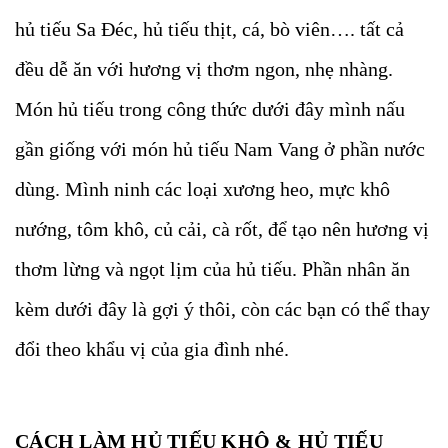
hủ tiếu Sa Đéc, hủ tiếu thịt, cá, bò viên…. tất cả
đều dễ ăn với hương vị thơm ngon, nhẹ nhàng.
Món hủ tiếu trong công thức dưới đây mình nấu
gần giống với món hủ tiếu Nam Vang ở phần nước
dùng. Mình ninh các loại xương heo, mực khô
nướng, tôm khô, củ cải, cà rốt, để tạo nên hương vị
thơm lừng và ngọt lịm của hủ tiếu. Phần nhân ăn
kèm dưới đây là gợi ý thôi, còn các bạn có thể thay
đổi theo khẩu vị của gia đình nhé.
CÁCH LÀM HỦ TIẾU KHÔ & HỦ TIẾU