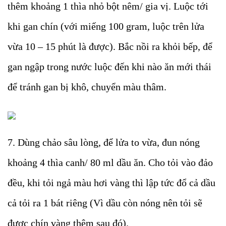
thêm khoảng 1 thìa nhỏ bột nêm/ gia vị. Luộc tới
khi gan chín (với miếng 100 gram, luộc trên lửa
vừa 10 – 15 phút là được). Bắc nồi ra khỏi bếp, để
gan ngập trong nước luộc đến khi nào ăn mới thái
để tránh gan bị khô, chuyển màu thâm.
7. Dùng chảo sâu lòng, để lửa to vừa, đun nóng
khoảng 4 thìa canh/ 80 ml dầu ăn. Cho tỏi vào đảo
đều, khi tỏi ngả màu hơi vàng thì lập tức đổ cả dầu
cả tỏi ra 1 bát riêng (Vì dầu còn nóng nên tỏi sẽ
được chín vàng thêm sau đó).