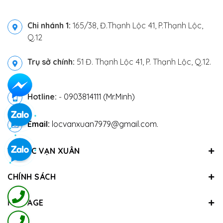
Chi nhánh 1:
165/38, Đ.Thạnh Lộc 41, P.Thạnh Lộc,
Q.12
Trụ sở chính:
51 Đ. Thạnh Lộc 41, P. Thạnh Lộc, Q.12.
Hotline:
-
0903814111 (Mr.Minh)
Email:
locvanxuan7979@gmail.com.
VỀ LỘC VẠN XUÂN
CHÍNH SÁCH
FANPAGE