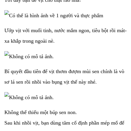
Tới đây bạn để vịt cho thật ráo nha!
Ướp vịt với muối tinh, nước mắm ngon, tiêu bột rồi mát-
xa khắp trong ngoài nè.
Bí quyết đầu tiên để vịt thơm đượm mùi sen chính là vò
sơ lá sen rồi nhồi vào bụng vịt thế này nhé.
Không thể thiếu một búp sen non.
Sau khi nhồi vịt, bạn dùng tăm cố định phần mép mổ để