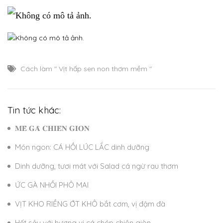
Cách làm " Vịt hấp sen non thơm mềm "
Tin tức khác:
𝐌𝐄̂̀ 𝐆𝐀̀ 𝐂𝐇𝐈𝐄̂𝐍 𝐆𝐈𝐎̀𝐍
Món ngon: CÁ HỒI LÚC LẮC dinh dưỡng
Dinh dưỡng, tươi mát với Salad cá ngừ rau thơm
ỨC GÀ NHỒI PHÔ MAI
VỊT KHO RIỀNG ỚT KHÔ bắt cơm, vị đậm đà
Hết sảy với hương vị cá chép chiên giòn