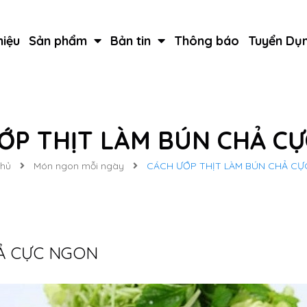
hiệu
Sản phẩm
Bản tin
Thông báo
Tuyển Dụ
ỚP THỊT LÀM BÚN CHẢ C
chủ
Món ngon mỗi ngày
CÁCH ƯỚP THỊT LÀM BÚN CHẢ C
Ả CỰC NGON