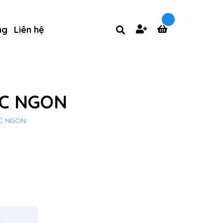
ng
Liên hệ
ỰC NGON
ỰC NGON