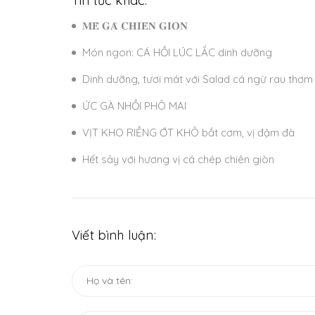
Tin tức khác:
𝐌𝐄̂̀ 𝐆𝐀̀ 𝐂𝐇𝐈𝐄̂𝐍 𝐆𝐈𝐎̀𝐍
Món ngon: CÁ HỒI LÚC LẮC dinh dưỡng
Dinh dưỡng, tươi mát với Salad cá ngừ rau thơm
ỨC GÀ NHỒI PHÔ MAI
VỊT KHO RIỀNG ỚT KHÔ bắt cơm, vị đậm đà
Hết sảy với hương vị cá chép chiên giòn
Viết bình luận: