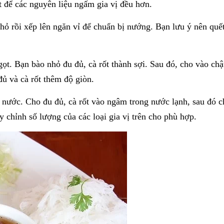
t để các nguyên liệu ngấm gia vị đều hơn.
nhỏ rồi xếp lên ngăn vỉ để chuẩn bị nướng. Bạn lưu ý nên quế
gọt. Bạn bào nhỏ đu đủ, cà rốt thành sợi. Sau đó, cho vào c
đủ và cà rốt thêm độ giòn.
o nước. Cho đu đủ, cà rốt vào ngâm trong nước lạnh, sau đó 
 chỉnh số lượng của các loại gia vị trên cho phù hợp.