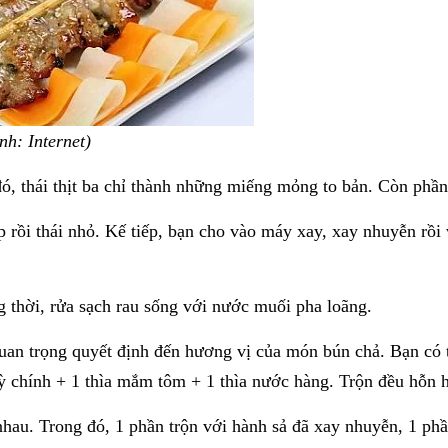
nh: Internet)
đó, thái thịt ba chỉ thành những miếng mỏng to bản. Còn phầ
p rồi thái nhỏ. Kế tiếp, bạn cho vào máy xay, xay nhuyễn rồ
 thời, rửa sạch rau sống với nước muối pha loãng.
quan trọng quyết định đến hương vị của món bún chả. Bạn có 
mỳ chính + 1 thìa mắm tôm + 1 thìa nước hàng. Trộn đều hỗn h
au. Trong đó, 1 phần trộn với hành sả đã xay nhuyễn, 1 phần 