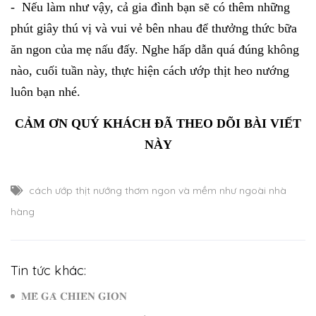
- Nếu làm như vậy, cả gia đình bạn sẽ có thêm những
phút giây thú vị và vui vẻ bên nhau để thưởng thức bữa
ăn ngon của mẹ nấu đấy. Nghe hấp dẫn quá đúng không
nào, cuối tuần này, thực hiện cách ướp thịt heo nướng
luôn bạn nhé.
CẢM ƠN QUÝ KHÁCH ĐÃ THEO DÕI BÀI VIẾT
NÀY
cách ướp thịt nướng thơm ngon và mềm như ngoài nhà
hàng
Tin tức khác:
𝐌𝐄̂̀ 𝐆𝐀̀ 𝐂𝐇𝐈𝐄̂𝐍 𝐆𝐈𝐎̀𝐍