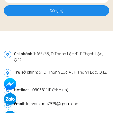
Đăng ký
Chi nhánh 1:
165/38, Đ.Thạnh Lộc 41, P.Thạnh Lộc,
Q.12
Trụ sở chính:
51 Đ. Thạnh Lộc 41, P. Thạnh Lộc, Q.12.
Hotline:
-
0903814111 (Mr.Minh)
Email:
locvanxuan7979@gmail.com.