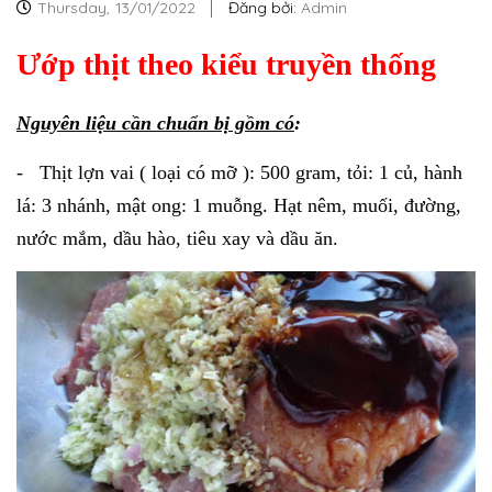
Thursday,
13/01/2022
Đăng bởi:
Admin
Ướp thịt theo kiểu truyền thống
Nguyên liệu cần chuẩn bị gồm có
:
- Thịt lợn vai ( loại có mỡ ): 500 gram, tỏi: 1 củ, hành
lá: 3 nhánh, mật ong: 1 muỗng. Hạt nêm, muối, đường,
nước mắm, dầu hào, tiêu xay và dầu ăn.