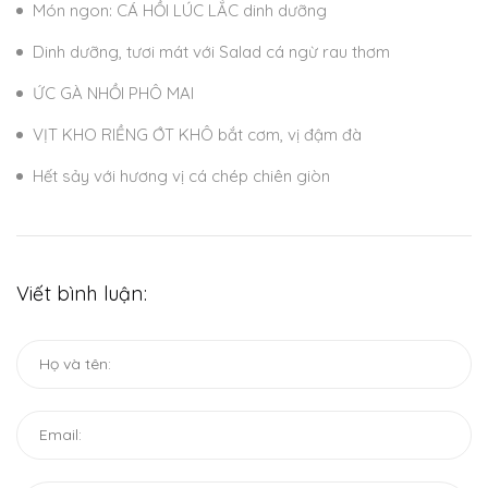
Món ngon: CÁ HỒI LÚC LẮC dinh dưỡng
Dinh dưỡng, tươi mát với Salad cá ngừ rau thơm
ỨC GÀ NHỒI PHÔ MAI
VỊT KHO RIỀNG ỚT KHÔ bắt cơm, vị đậm đà
Hết sảy với hương vị cá chép chiên giòn
Viết bình luận: