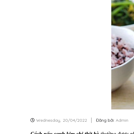
Wednesday,
20/04/2022
Đăng bởi:
Admin
Cách nấu canh kim chi thịt bò
thường được nhi