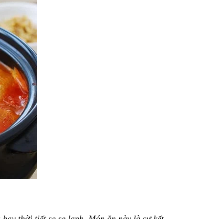
y thời tiết se se lạnh. Món ăn này là sự kết