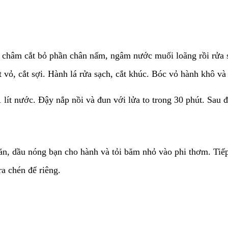
 châm cắt bỏ phần chân nấm, ngâm nước muối loãng rồi rửa s
t vỏ, cắt sợi. Hành lá rửa sạch, cắt khúc. Bóc vỏ hành khô và
lít nước. Đậy nắp nồi và đun với lửa to trong 30 phút. Sau đ
n, dầu nóng bạn cho hành và tỏi băm nhỏ vào phi thơm. Tiếp 
t ra chén để riêng.