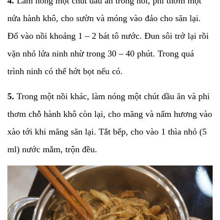
4.
Làm nóng một chút dầu ăn trong nồi, phi thơm một
nửa hành khô, cho sườn và móng vào đảo cho săn lại.
Đổ vào nồi khoảng 1 – 2 bát tô nước. Đun sôi trở lại rồi
vặn nhỏ lửa ninh nhừ trong 30 – 40 phút. Trong quá
trình ninh có thể hớt bọt nếu có.
5.
Trong một nồi khác, làm nóng một chút dầu ăn và phi
thơm chỗ hành khô còn lại, cho măng và nấm hương vào
xào tới khi măng săn lại. Tắt bếp, cho vào 1 thìa nhỏ (5
ml) nước mắm, trộn đều.