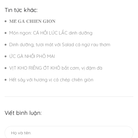
Tin tức khác:
𝐌𝐄̂̀ 𝐆𝐀̀ 𝐂𝐇𝐈𝐄̂𝐍 𝐆𝐈𝐎̀𝐍
Món ngon: CÁ HỒI LÚC LẮC dinh dưỡng
Dinh dưỡng, tươi mát với Salad cá ngừ rau thơm
ỨC GÀ NHỒI PHÔ MAI
VỊT KHO RIỀNG ỚT KHÔ bắt cơm, vị đậm đà
Hết sảy với hương vị cá chép chiên giòn
Viết bình luận: