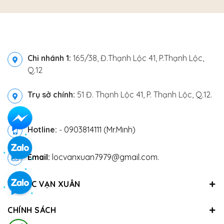
Chi nhánh 1:
165/38, Đ.Thạnh Lộc 41, P.Thạnh Lộc,
Q.12
Trụ sở chính:
51 Đ. Thạnh Lộc 41, P. Thạnh Lộc, Q.12.
Hotline:
-
0903814111 (Mr.Minh)
Email:
locvanxuan7979@gmail.com.
VỀ LỘC VẠN XUÂN
CHÍNH SÁCH