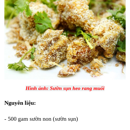
Hình ảnh: Sườn sụn heo rang muối
Nguyên liệu:
- 500 gam sườn non (sườn sụn)