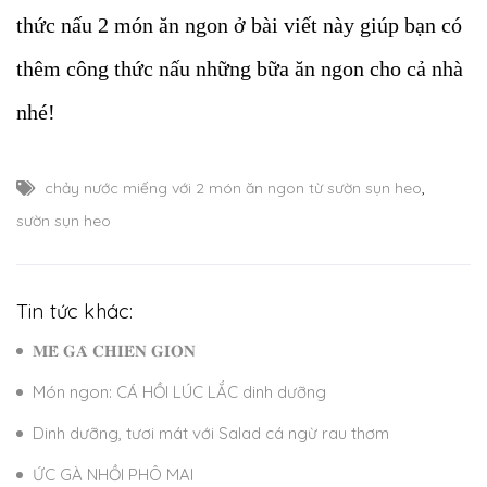
thức nấu 2 món ăn ngon ở bài viết này giúp bạn có
thêm công thức nấu những bữa ăn ngon cho cả nhà
nhé!
chảy nước miếng với 2 món ăn ngon từ sườn sụn heo
,
sườn sụn heo
Tin tức khác:
𝐌𝐄̂̀ 𝐆𝐀̀ 𝐂𝐇𝐈𝐄̂𝐍 𝐆𝐈𝐎̀𝐍
Món ngon: CÁ HỒI LÚC LẮC dinh dưỡng
Dinh dưỡng, tươi mát với Salad cá ngừ rau thơm
ỨC GÀ NHỒI PHÔ MAI