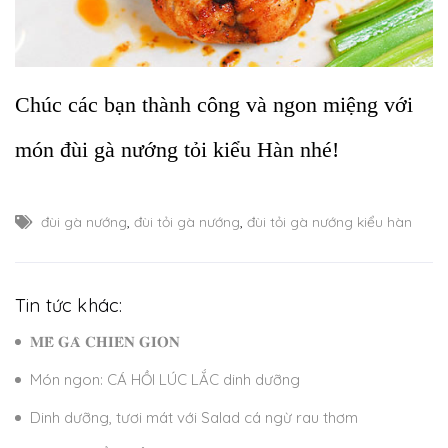
Chúc các bạn thành công và ngon miệng với
món đùi gà nướng tỏi kiểu Hàn nhé!
đùi gà nướng
,
đùi tỏi gà nướng
,
đùi tỏi gà nướng kiểu hàn
Tin tức khác:
𝐌𝐄̂̀ 𝐆𝐀̀ 𝐂𝐇𝐈𝐄̂𝐍 𝐆𝐈𝐎̀𝐍
Món ngon: CÁ HỒI LÚC LẮC dinh dưỡng
Dinh dưỡng, tươi mát với Salad cá ngừ rau thơm