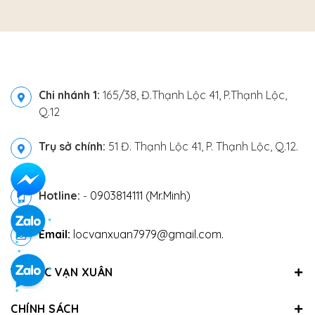
Chi nhánh 1:
165/38, Đ.Thạnh Lộc 41, P.Thạnh Lộc,
Q.12
Trụ sở chính:
51 Đ. Thạnh Lộc 41, P. Thạnh Lộc, Q.12.
Hotline:
-
0903814111 (Mr.Minh)
Email:
locvanxuan7979@gmail.com.
VỀ LỘC VẠN XUÂN
CHÍNH SÁCH