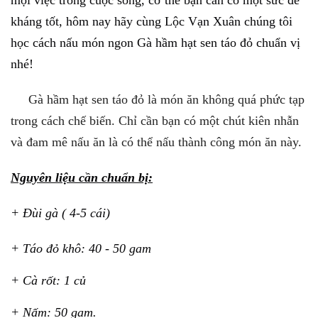
mọi việc trong cuộc sống, cơ thể bạn cần có một sức đề
kháng tốt, hôm nay hãy cùng Lộc Vạn Xuân chúng tôi
học cách nấu món ngon Gà hầm hạt sen táo đỏ chuẩn vị
nhé!
Gà hầm hạt sen táo đỏ là món ăn không quá phức tạp
trong cách chế biến. Chỉ cần bạn có một chút kiên nhẫn
và đam mê nấu ăn là có thể nấu thành công món ăn này.
Nguyên liệu cần chuẩn bị:
+ Đùi gà ( 4-5 cái)
+ Táo đỏ khô: 40 - 50 gam
+ Cà rốt: 1 củ
+ Nấm: 50 gam.