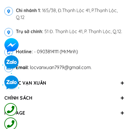
Chi nhánh 1:
165/38, Đ.Thạnh Lộc 41, P.Thạnh Lộc,
Q.12
Trụ sở chính:
51 Đ. Thạnh Lộc 41, P. Thạnh Lộc, Q.12.
Hotline:
-
0903814111 (Mr.Minh)
Email:
locvanxuan7979@gmail.com.
VỀ LỘC VẠN XUÂN
CHÍNH SÁCH
FANPAGE