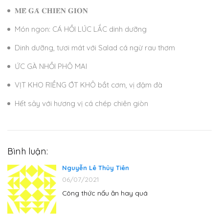
𝐌𝐄̂̀ 𝐆𝐀̀ 𝐂𝐇𝐈𝐄̂𝐍 𝐆𝐈𝐎̀𝐍
Món ngon: CÁ HỒI LÚC LẮC dinh dưỡng
Dinh dưỡng, tươi mát với Salad cá ngừ rau thơm
ỨC GÀ NHỒI PHÔ MAI
VỊT KHO RIỀNG ỚT KHÔ bắt cơm, vị đậm đà
Hết sảy với hương vị cá chép chiên giòn
Bình luận:
Nguyễn Lê Thủy Tiên
06/07/2021
Công thức nấu ăn hay quá