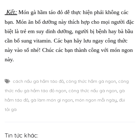
Kết:
Món gà hầm táo đỏ dễ thực hiện phải không các
bạn. Món ăn bổ dưỡng này thích hợp cho mọi người đặc
biệt là trẻ em suy dinh dưỡng, người bị bệnh hay bà bầu
cần bổ sung vitamin. Các bạn hãy lưu ngay công thức
này vào sổ nhé! Chúc các bạn thành công với món ngon
này.
cách nấu gà hầm táo đỏ
,
công thức hầm gà ngon
,
công
thức nấu gà hầm táo đỏ ngon
,
công thức nấu gà ngon
,
gà
hầm táo đỏ
,
gà làm món gì ngon
,
món ngon mỗi ngày
,
đùi
tỏi gà
Tin tức khác: