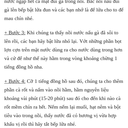
nước ngập hết cả mặt đùi gà trong nồi. Bắc nồi nấu đùi
gà lên bếp bật lửa đun và các bạn nhớ là để lửa cho to để
mau chín nhé.
+ Bước 3:
Khi chúng ta thấy nồi nước nấu gà đã sôi to
lên rồi, các bạn hãy bật lửa nhỏ lại. Vớt những phần bọt
lợn cợn trên mặt nước dùng ra cho nước dùng trong hơn
và cứ để như thế này hầm trong vòng khoảng chừng 1
tiếng đồng hồ nha.
+ Bước 4:
Cỡ 1 tiếng đồng hồ sau đó, chúng ta cho thêm
phần cà rốt và nấm vào nồi hầm, hầm nguyên liệu
khoảng vài phút (15-20 phút) sau đó cho đến khi nào cà
rốt mềm chín ra hết. Nếm nếm lại muối, hạt nêm và bột
tiêu vào trong nồi, thấy nước đã có hương vị vừa hợp
khẩu vị rồi thì hãy tắt bếp lửa nhé.