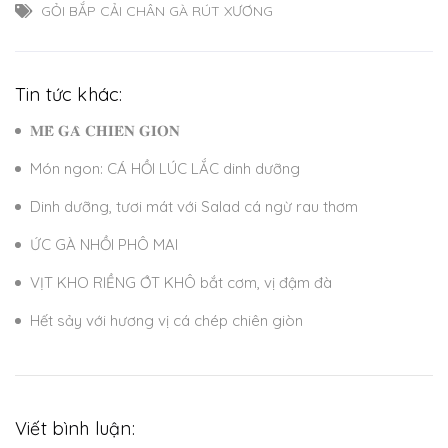
GỎI BẮP CẢI CHÂN GÀ RÚT XƯƠNG
Tin tức khác:
𝐌𝐄̂̀ 𝐆𝐀̀ 𝐂𝐇𝐈𝐄̂𝐍 𝐆𝐈𝐎̀𝐍
Món ngon: CÁ HỒI LÚC LẮC dinh dưỡng
Dinh dưỡng, tươi mát với Salad cá ngừ rau thơm
ỨC GÀ NHỒI PHÔ MAI
VỊT KHO RIỀNG ỚT KHÔ bắt cơm, vị đậm đà
Hết sảy với hương vị cá chép chiên giòn
Viết bình luận: