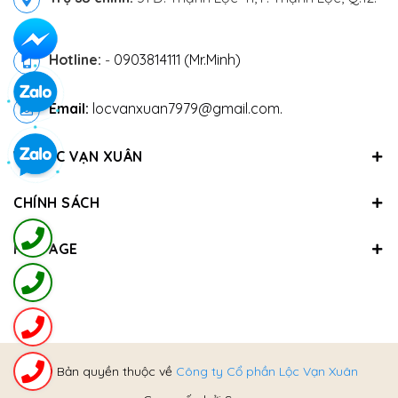
Hotline:
-
0903814111 (Mr.Minh)
Email:
locvanxuan7979@gmail.com.
VỀ LỘC VẠN XUÂN
CHÍNH SÁCH
FANPAGE
@ Bản quyền thuộc về
Công ty Cổ phần Lộc Vạn Xuân