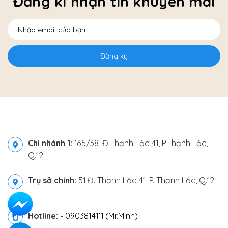
Đăng kí nhận tin khuyến mãi
Đăng ký
Chi nhánh 1:
165/38, Đ.Thạnh Lộc 41, P.Thạnh Lộc,
Q.12
Trụ sở chính:
51 Đ. Thạnh Lộc 41, P. Thạnh Lộc, Q.12.
Hotline:
-
0903814111 (Mr.Minh)