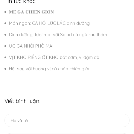
Tin tức khác:
𝐌𝐄̂̀ 𝐆𝐀̀ 𝐂𝐇𝐈𝐄̂𝐍 𝐆𝐈𝐎̀𝐍
Món ngon: CÁ HỒI LÚC LẮC dinh dưỡng
Dinh dưỡng, tươi mát với Salad cá ngừ rau thơm
ỨC GÀ NHỒI PHÔ MAI
VỊT KHO RIỀNG ỚT KHÔ bắt cơm, vị đậm đà
Hết sảy với hương vị cá chép chiên giòn
Viết bình luận: