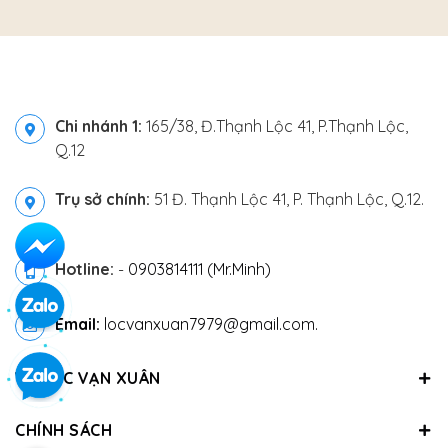
Chi nhánh 1:
165/38, Đ.Thạnh Lộc 41, P.Thạnh Lộc,
Q.12
Trụ sở chính:
51 Đ. Thạnh Lộc 41, P. Thạnh Lộc, Q.12.
Hotline:
-
0903814111 (Mr.Minh)
Email:
locvanxuan7979@gmail.com.
VỀ LỘC VẠN XUÂN
CHÍNH SÁCH