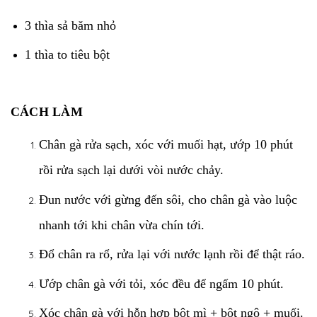
3 thìa sả băm nhỏ
1 thìa to tiêu bột
CÁCH LÀM
Chân gà rửa sạch, xóc với muối hạt, ướp 10 phút
rồi rửa sạch lại dưới vòi nước chảy.
Đun nước với gừng đến sôi, cho chân gà vào luộc
nhanh tới khi chân vừa chín tới.
Đổ chân ra rổ, rửa lại với nước lạnh rồi để thật ráo.
Ướp chân gà với tỏi, xóc đều để ngấm 10 phút.
Xóc chân gà với hỗn hợp bột mì + bột ngô + muối.