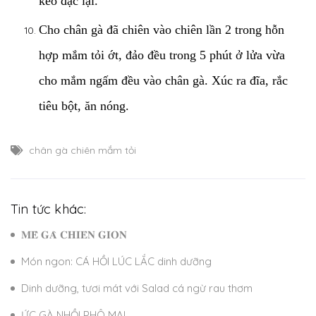
keo đặc lại.
Cho chân gà đã chiên vào chiên lần 2 trong hỗn
hợp mắm tỏi ớt, đảo đều trong 5 phút ở lửa vừa
cho mắm ngấm đều vào chân gà. Xúc ra đĩa, rắc
tiêu bột, ăn nóng.
chân gà chiên mắm tỏi
Tin tức khác:
𝐌𝐄̂̀ 𝐆𝐀̀ 𝐂𝐇𝐈𝐄̂𝐍 𝐆𝐈𝐎̀𝐍
Món ngon: CÁ HỒI LÚC LẮC dinh dưỡng
Dinh dưỡng, tươi mát với Salad cá ngừ rau thơm
ỨC GÀ NHỒI PHÔ MAI