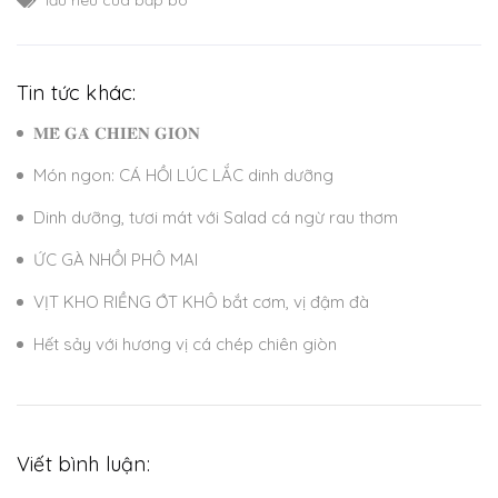
lẩu riêu cua bắp bò
Tin tức khác:
𝐌𝐄̂̀ 𝐆𝐀̀ 𝐂𝐇𝐈𝐄̂𝐍 𝐆𝐈𝐎̀𝐍
Món ngon: CÁ HỒI LÚC LẮC dinh dưỡng
Dinh dưỡng, tươi mát với Salad cá ngừ rau thơm
ỨC GÀ NHỒI PHÔ MAI
VỊT KHO RIỀNG ỚT KHÔ bắt cơm, vị đậm đà
Hết sảy với hương vị cá chép chiên giòn
Viết bình luận: