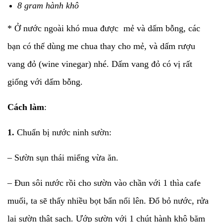
8 gram hành khô
* Ở nước ngoài khó mua được mẻ và dấm bỗng, các
bạn có thể dùng me chua thay cho mẻ, và dấm rượu
vang đỏ (wine vinegar) nhé. Dấm vang đỏ có vị rất
giống với dấm bỗng.
Cách làm
:
1.
Chuẩn bị nước ninh sườn:
– Sườn sụn thái miếng vừa ăn.
– Đun sôi nước rồi cho sườn vào chần với 1 thìa cafe
muối, ta sẽ thấy nhiều bọt bẩn nổi lên. Đổ bỏ nước, rửa
lại sườn thật sạch. Ướp sườn với 1 chút hành khô băm