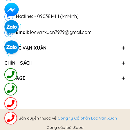
Hotline:
-
0903814111 (Mr.Minh)
Email:
locvanxuan7979@gmail.com.
VỀ LỘC VẠN XUÂN
CHÍNH SÁCH
FANPAGE
@ Bản quyền thuộc về
Công ty Cổ phần Lộc Vạn Xuân
Cung cấp bởi
Sapo