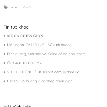
mì xào hải sản
Tin tức khác:
𝐌𝐄̂̀ 𝐆𝐀̀ 𝐂𝐇𝐈𝐄̂𝐍 𝐆𝐈𝐎̀𝐍
Món ngon: CÁ HỒI LÚC LẮC dinh dưỡng
Dinh dưỡng, tươi mát với Salad cá ngừ rau thơm
ỨC GÀ NHỒI PHÔ MAI
VỊT KHO RIỀNG ỚT KHÔ bắt cơm, vị đậm đà
Hết sảy với hương vị cá chép chiên giòn
Viết bình luận: