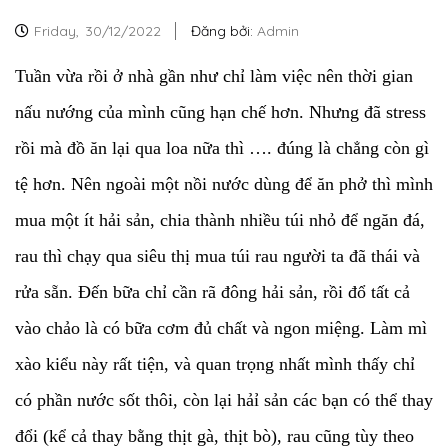
Friday,
30/12/2022
Đăng bởi:
Admin
Tuần vừa rồi ở nhà gần như chỉ làm việc nên thời gian
nấu nướng của mình cũng hạn chế hơn. Nhưng đã stress
rồi mà đồ ăn lại qua loa nữa thì …. đúng là chẳng còn gì
tệ hơn. Nên ngoài một nồi nước dùng để ăn phở thì mình
mua một ít hải sản, chia thành nhiều túi nhỏ để ngăn đá,
rau thì chạy qua siêu thị mua túi rau người ta đã thái và
rửa sẵn. Đến bữa chỉ cần rã đông hải sản, rồi đổ tất cả
vào chảo là có bữa cơm đủ chất và ngon miệng. Làm mì
xào kiểu này rất tiện, và quan trọng nhất mình thấy chỉ
có phần nước sốt thôi, còn lại hảỉ sản các bạn có thể thay
đổi (kể cả thay bằng thịt gà, thịt bò), rau cũng tùy theo