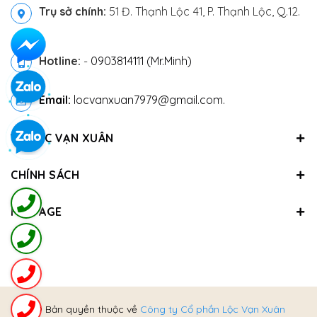
Trụ sở chính:
51 Đ. Thạnh Lộc 41, P. Thạnh Lộc, Q.12.
Hotline:
-
0903814111 (Mr.Minh)
Email:
locvanxuan7979@gmail.com.
VỀ LỘC VẠN XUÂN
CHÍNH SÁCH
FANPAGE
@ Bản quyền thuộc về
Công ty Cổ phần Lộc Vạn Xuân