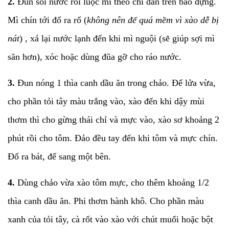
2.
Đun sôi nước rồi luộc mì theo chỉ dẫn trên bao đựng.
Mì chín tới đổ ra rổ (
không nên để quá mềm vì xào dễ bị
nát
) , xả lại nước lạnh đến khi mì nguội (sẽ giúp sợi mì
săn hơn), xóc hoặc dùng đũa gỡ cho ráo nước.
3.
Đun nóng 1 thìa canh dầu ăn trong chảo. Để lửa vừa,
cho phần tỏi tây màu trắng vào, xào đến khi dậy mùi
thơm thì cho gừng thái chỉ và mực vào, xào sơ khoảng 2
phút rồi cho tôm. Đảo đều tay đến khi tôm và mực chín.
Đổ ra bát, để sang một bên.
4.
Dùng chảo vừa xào tôm mực, cho thêm khoảng 1/2
thìa canh dầu ăn. Phi thơm hành khô. Cho phần màu
xanh của tỏi tây, cà rốt vào xào với chút muối hoặc bột