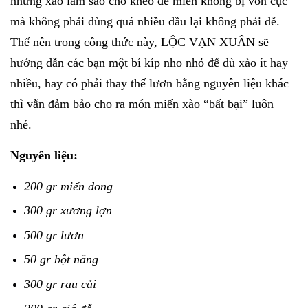
nhưng xào làm sao cho khéo để miến không bị vón cục
mà không phải dùng quá nhiều dầu lại không phải dễ.
Thế nên trong công thức này, LỘC VẠN XUÂN sẽ
hướng dẫn các bạn một bí kíp nho nhỏ để dù xào ít hay
nhiều, hay có phải thay thế lươn bằng nguyên liệu khác
thì vẫn đảm bảo cho ra món miến xào “bất bại” luôn
nhé.
Nguyên liệu:
200 gr miến dong
300 gr xương lợn
500 gr lươn
50 gr bột năng
300 gr rau cải