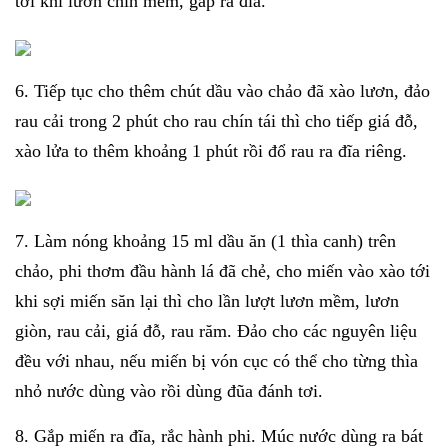
tới khi lươn chín mềm, gắp ra đĩa.
6. Tiếp tục cho thêm chút dầu vào chảo đã xào lươn, đảo
rau cải trong 2 phút cho rau chín tái thì cho tiếp giá đỗ,
xào lửa to thêm khoảng 1 phút rồi đổ rau ra đĩa riêng.
7. Làm nóng khoảng 15 ml dầu ăn (1 thìa canh) trên
chảo, phi thơm đầu hành lá đã chẻ, cho miến vào xào tới
khi sợi miến săn lại thì cho lần lượt lươn mềm, lươn
giòn, rau cải, giá đỗ, rau răm. Đảo cho các nguyên liệu
đều với nhau, nếu miến bị vón cục có thể cho từng thìa
nhỏ nước dùng vào rồi dùng đũa đánh tơi.
8. Gắp miến ra đĩa, rắc hành phi. Múc nước dùng ra bát