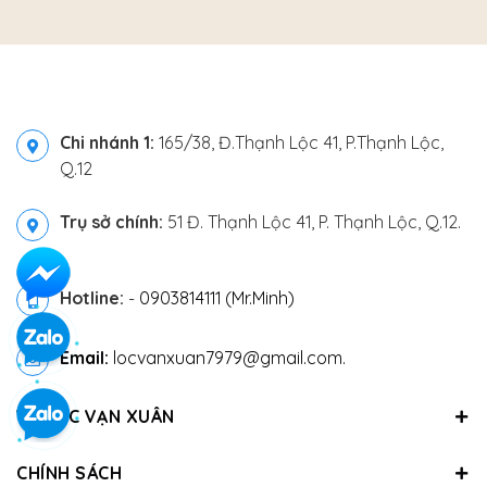
Chi nhánh 1:
165/38, Đ.Thạnh Lộc 41, P.Thạnh Lộc,
Q.12
Trụ sở chính:
51 Đ. Thạnh Lộc 41, P. Thạnh Lộc, Q.12.
Hotline:
-
0903814111 (Mr.Minh)
Email:
locvanxuan7979@gmail.com.
VỀ LỘC VẠN XUÂN
CHÍNH SÁCH