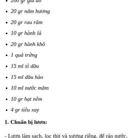
200 gr giá đỗ
20 gr nấm hương
20 gr rau răm
10 gr hành lá
20 gr hành khô
1 quả trứng
15 ml xì dầu
15 ml dầu hào
10 ml nước mắm
10 gr hạt nêm
4 gr tiêu xay
1. Chuẩn bị lươn:
- Lươn làm sạch, lọc thịt và xương riêng, để ráo nước.