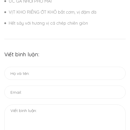
ỨC GÀ NHỒI PHÔ MAI
VỊT KHO RIỀNG ỚT KHÔ bắt cơm, vị đậm đà
Hết sảy với hương vị cá chép chiên giòn
Viết bình luận: