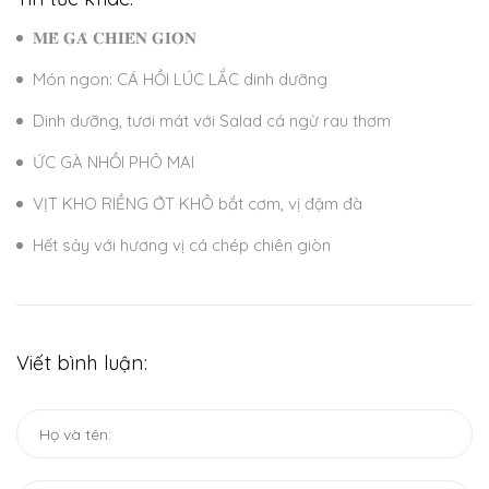
𝐌𝐄̂̀ 𝐆𝐀̀ 𝐂𝐇𝐈𝐄̂𝐍 𝐆𝐈𝐎̀𝐍
Món ngon: CÁ HỒI LÚC LẮC dinh dưỡng
Dinh dưỡng, tươi mát với Salad cá ngừ rau thơm
ỨC GÀ NHỒI PHÔ MAI
VỊT KHO RIỀNG ỚT KHÔ bắt cơm, vị đậm đà
Hết sảy với hương vị cá chép chiên giòn
Viết bình luận: