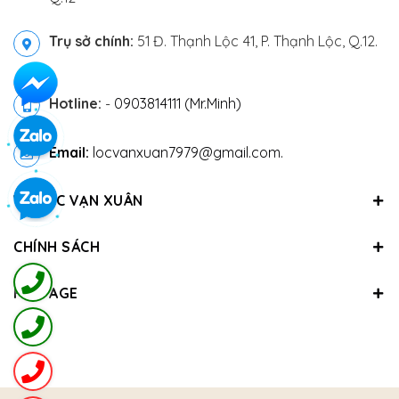
Trụ sở chính:
51 Đ. Thạnh Lộc 41, P. Thạnh Lộc, Q.12.
Hotline:
-
0903814111 (Mr.Minh)
Email:
locvanxuan7979@gmail.com.
VỀ LỘC VẠN XUÂN
CHÍNH SÁCH
FANPAGE