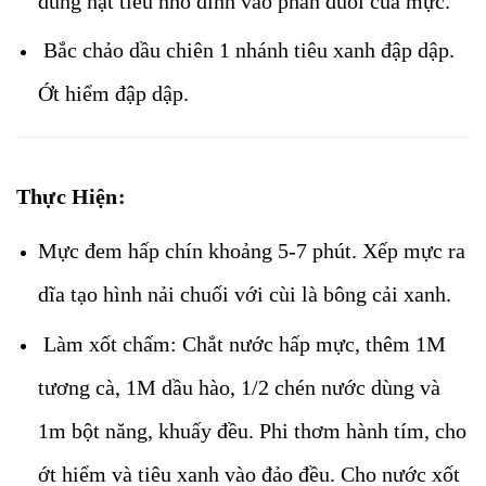
dùng hạt tiêu nhỏ đính vào phần đuôi của mực.
Bắc chảo dầu chiên 1 nhánh tiêu xanh đập dập.
Ớt hiểm đập dập.
Thực Hiện:
Mực đem hấp chín khoảng 5-7 phút. Xếp mực ra
dĩa tạo hình nải chuối với cùi là bông cải xanh.
Làm xốt chấm: Chắt nước hấp mực, thêm 1M
tương cà, 1M dầu hào, 1/2 chén nước dùng và
1m bột năng, khuấy đều. Phi thơm hành tím, cho
ớt hiểm và tiêu xanh vào đảo đều. Cho nước xốt