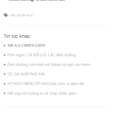
nải chuối mực
Tin tức khác:
𝐌𝐄̂̀ 𝐆𝐀̀ 𝐂𝐇𝐈𝐄̂𝐍 𝐆𝐈𝐎̀𝐍
Món ngon: CÁ HỒI LÚC LẮC dinh dưỡng
Dinh dưỡng, tươi mát với Salad cá ngừ rau thơm
ỨC GÀ NHỒI PHÔ MAI
VỊT KHO RIỀNG ỚT KHÔ bắt cơm, vị đậm đà
Hết sảy với hương vị cá chép chiên giòn