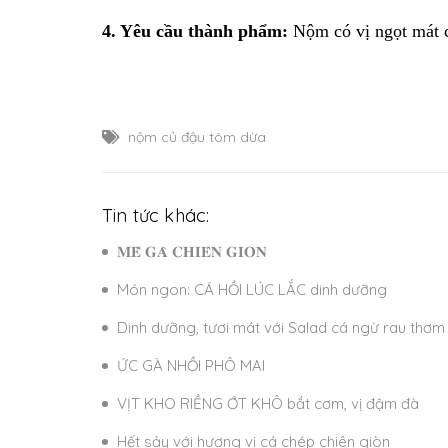
4. Yêu cầu thành phẩm:
Nộm có vị ngọt mát củ
nộm củ đậu tôm dừa
Tin tức khác:
𝐌𝐄̂̀ 𝐆𝐀̀ 𝐂𝐇𝐈𝐄̂𝐍 𝐆𝐈𝐎̀𝐍
Món ngon: CÁ HỒI LÚC LẮC dinh dưỡng
Dinh dưỡng, tươi mát với Salad cá ngừ rau thơm
ỨC GÀ NHỒI PHÔ MAI
VỊT KHO RIỀNG ỚT KHÔ bắt cơm, vị đậm đà
Hết sảy với hương vị cá chép chiên giòn