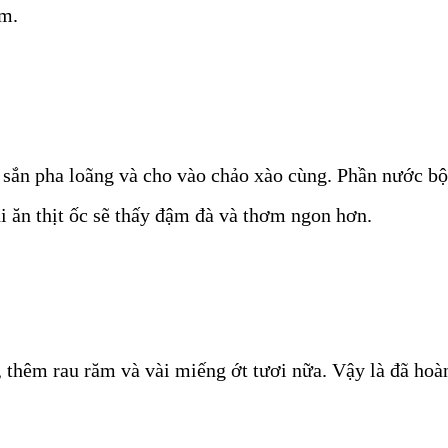
ấm.
 sắn pha loãng và cho vào chảo xào cùng. Phần nước bộ
hi ăn thịt ốc sẽ thấy đậm đà và thơm ngon hơn.
, thêm rau răm và vài miếng ớt tươi nữa. Vậy là đã hoà