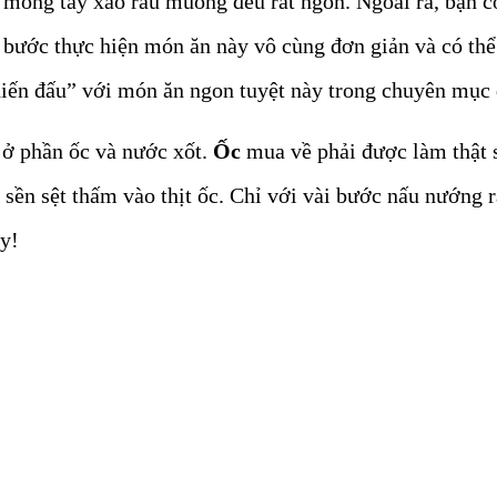
c móng tay xào rau muống đều rất ngon. Ngoài ra, bạn
bước thực hiện món ăn này vô cùng đơn giản và có thể 
hiến đấu” với món ăn ngon tuyệt này trong chuyên mục 
 ở phần ốc và nước xốt.
Ốc
mua về phải được làm thật s
sền sệt thấm vào thịt ốc. Chỉ với vài bước nấu nướng r
ày!