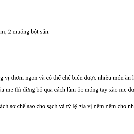
ắm, 2 muỗng bột sắn.
g vị thơm ngon và có thể chế biến được nhiều món ăn k
của me thì đừng bỏ qua cách làm ốc móng tay xào me đ
ách sơ chế sao cho sạch và tỷ lệ gia vị nêm nếm cho n