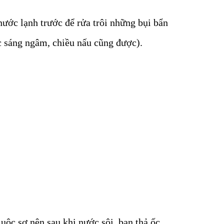
nước lạnh trước để rửa trôi những bụi bẩn
ặc sáng ngâm, chiều nấu cũng được).
uộc sơ nên sau khi nước sôi, bạn thả ốc