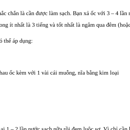
ắc chắn là cần được làm sạch. Bạn xả ốc với 3 – 4 lần 
ong ít nhất là 3 tiếng và tốt nhất là ngâm qua đêm (ho
ó thể áp dụng:
hau ốc kèm với 1 vài cái muỗng, nĩa bằng kim loại
i 1 – 2 lần nước sạch nữa rồi đem luộc sơ. Vì chỉ cần l