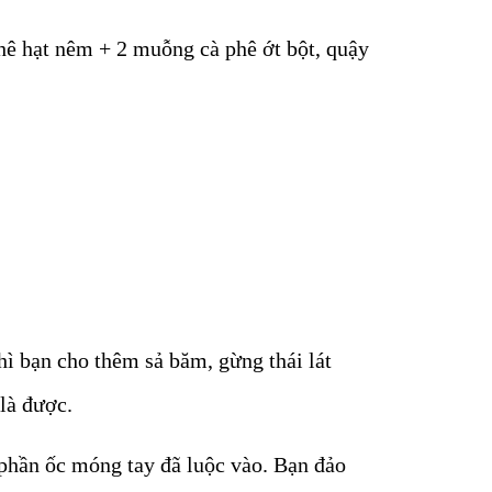
 hạt nêm + 2 muỗng cà phê ớt bột, quậy
hì bạn cho thêm sả băm, gừng thái lát
là được.
phần ốc móng tay đã luộc vào. Bạn đảo