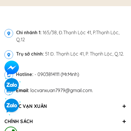
Chi nhánh 1:
165/38, Đ.Thạnh Lộc 41, P.Thạnh Lộc,
Q.12
Trụ sở chính:
51 Đ. Thạnh Lộc 41, P. Thạnh Lộc, Q.12.
Hotline:
-
0903814111 (Mr.Minh)
Email:
locvanxuan7979@gmail.com.
VỀ LỘC VẠN XUÂN
CHÍNH SÁCH