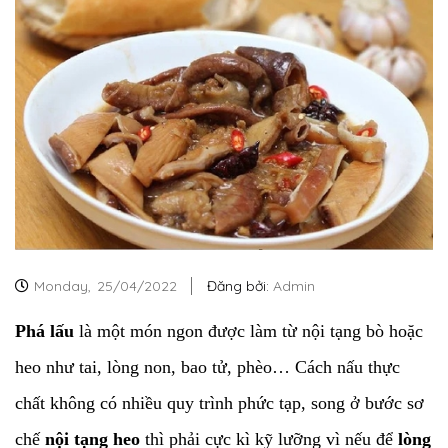
Monday,
25/04/2022
Đăng bởi:
Admin
Phá lấu
là một món ngon được làm từ nội tạng bò hoặc
heo như tai, lòng non, bao tử, phèo… Cách nấu thực
chất không có nhiều quy trình phức tạp, song ở bước sơ
chế
nội tạng heo
thì phải cực kì kỹ lưỡng vì nếu để
lòng