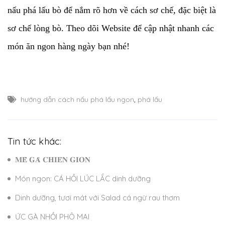
nấu phá lấu bò để nắm rõ hơn về cách sơ chế, đặc biệt là
sơ chế lòng bò. Theo dõi Website để cập nhật nhanh các
món ăn ngon hàng ngày bạn nhé!
hướng dẫn cách nấu phá lấu ngon
,
phá lấu
Tin tức khác:
𝐌𝐄̂̀ 𝐆𝐀̀ 𝐂𝐇𝐈𝐄̂𝐍 𝐆𝐈𝐎̀𝐍
Món ngon: CÁ HỒI LÚC LẮC dinh dưỡng
Dinh dưỡng, tươi mát với Salad cá ngừ rau thơm
ỨC GÀ NHỒI PHÔ MAI