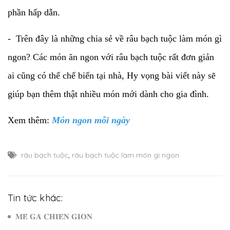
phần hấp dẫn.
- Trên đây là những chia sẻ về râu bạch tuộc làm món gì
ngon? Các món ăn ngon với râu bạch tuộc rất đơn giản
ai cũng có thể chế biến tại nhà, Hy vọng bài viết này sẽ
giúp bạn thêm thật nhiều món mới dành cho gia đình.
Xem thêm:
Món ngon mỗi ngày
râu bạch tuộc
,
râu bạch tuộc làm món gì ngon
Tin tức khác:
𝐌𝐄̂̀ 𝐆𝐀̀ 𝐂𝐇𝐈𝐄̂𝐍 𝐆𝐈𝐎̀𝐍