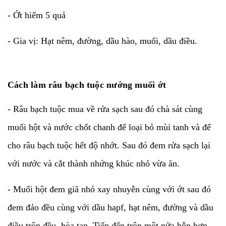
- Ớt hiểm 5 quả
- Gia vị: Hạt nêm, đường, dầu hào, muối, dầu điều.
Cách làm râu bạch tuộc nướng muối ớt
- Râu bạch tuộc mua về rửa sạch sau đó chà sát cùng
muối hột và nước chốt chanh để loại bỏ mùi tanh và để
cho râu bạch tuộc hết độ nhớt. Sau đó đem rửa sạch lại
với nước và cắt thành nhứng khúc nhỏ vừa ăn.
- Muối hột đem giã nhỏ xay nhuyễn cùng với ớt sau đó
đem đảo đều cùng với dầu hapf, hạt nêm, đường và dầu
điều trộn đều, hòa tan. Tiếp đến trộn một nửa hỗn hợp