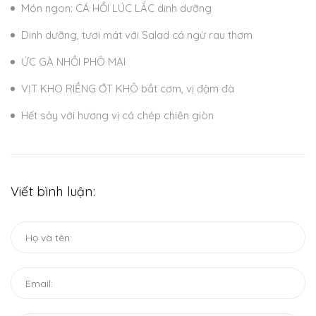
Món ngon: CÁ HỒI LÚC LẮC dinh dưỡng
Dinh dưỡng, tươi mát với Salad cá ngừ rau thơm
ỨC GÀ NHỒI PHÔ MAI
VỊT KHO RIỀNG ỚT KHÔ bắt cơm, vị đậm đà
Hết sảy với hương vị cá chép chiên giòn
Viết bình luận: