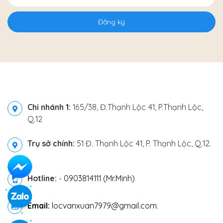
Đăng ký
Chi nhánh 1:
165/38, Đ.Thạnh Lộc 41, P.Thạnh Lộc,
Q.12
Trụ sở chính:
51 Đ. Thạnh Lộc 41, P. Thạnh Lộc, Q.12.
Hotline:
-
0903814111 (Mr.Minh)
Email:
locvanxuan7979@gmail.com.