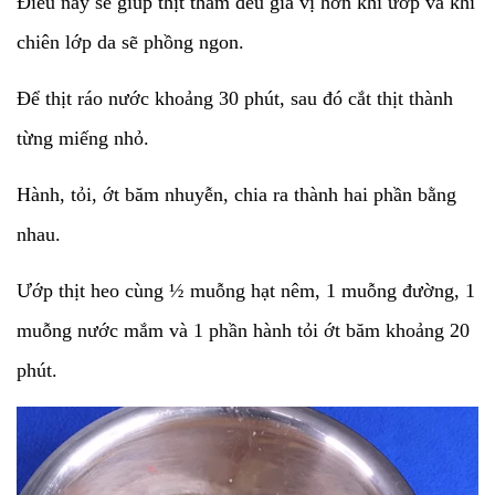
Điều này sẽ giúp thịt thấm đều gia vị hơn khi ướp và khi
chiên lớp da sẽ phồng ngon.
Để thịt ráo nước khoảng 30 phút, sau đó cắt thịt thành
từng miếng nhỏ.
Hành, tỏi, ớt băm nhuyễn, chia ra thành hai phần bằng
nhau.
Ướp thịt heo cùng ½ muỗng hạt nêm, 1 muỗng đường, 1
muỗng nước mắm và 1 phần hành tỏi ớt băm khoảng 20
phút.