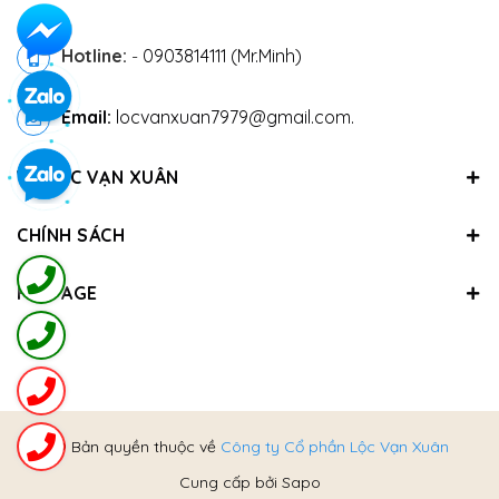
Hotline:
-
0903814111 (Mr.Minh)
Email:
locvanxuan7979@gmail.com.
VỀ LỘC VẠN XUÂN
CHÍNH SÁCH
FANPAGE
@ Bản quyền thuộc về
Công ty Cổ phần Lộc Vạn Xuân
Cung cấp bởi
Sapo