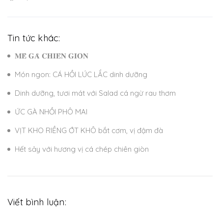
Tin tức khác:
𝐌𝐄̂̀ 𝐆𝐀̀ 𝐂𝐇𝐈𝐄̂𝐍 𝐆𝐈𝐎̀𝐍
Món ngon: CÁ HỒI LÚC LẮC dinh dưỡng
Dinh dưỡng, tươi mát với Salad cá ngừ rau thơm
ỨC GÀ NHỒI PHÔ MAI
VỊT KHO RIỀNG ỚT KHÔ bắt cơm, vị đậm đà
Hết sảy với hương vị cá chép chiên giòn
Viết bình luận: