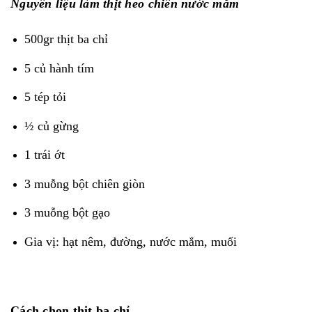
Nguyên liệu làm thịt heo chiên nước mắm
500gr thịt ba chỉ
5 củ hành tím
5 tép tỏi
½ củ gừng
1 trái ớt
3 muỗng bột chiên giòn
3 muỗng bột gạo
Gia vị: hạt nêm, đường, nước mắm, muối
Cách chọn thịt ba chỉ