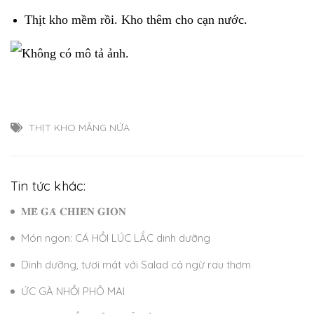
Thịt kho mềm rồi. Kho thêm cho cạn nước.
THỊT KHO MĂNG NỨA
Tin tức khác:
𝐌𝐄̂̀ 𝐆𝐀̀ 𝐂𝐇𝐈𝐄̂𝐍 𝐆𝐈𝐎̀𝐍
Món ngon: CÁ HỒI LÚC LẮC dinh dưỡng
Dinh dưỡng, tươi mát với Salad cá ngừ rau thơm
ỨC GÀ NHỒI PHÔ MAI