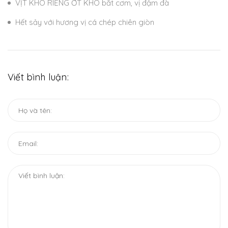
VỊT KHO RIỀNG ỚT KHÔ bắt cơm, vị đậm đà
Hết sảy với hương vị cá chép chiên giòn
Viết bình luận: