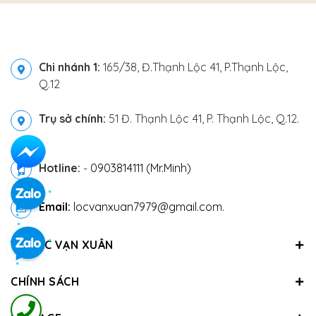
Chi nhánh 1:
165/38, Đ.Thạnh Lộc 41, P.Thạnh Lộc,
Q.12
Trụ sở chính:
51 Đ. Thạnh Lộc 41, P. Thạnh Lộc, Q.12.
Hotline:
-
0903814111 (Mr.Minh)
Email:
locvanxuan7979@gmail.com.
VỀ LỘC VẠN XUÂN
CHÍNH SÁCH