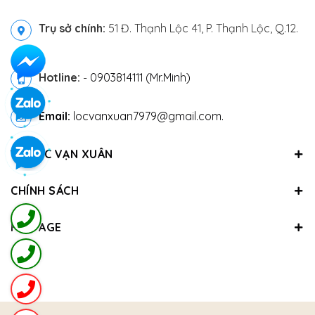
Trụ sở chính:
51 Đ. Thạnh Lộc 41, P. Thạnh Lộc, Q.12.
Hotline:
-
0903814111 (Mr.Minh)
Email:
locvanxuan7979@gmail.com.
VỀ LỘC VẠN XUÂN
CHÍNH SÁCH
FANPAGE