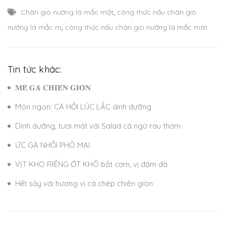
Chân giò nướng lá mắc mật
,
công thức nấu chân giò
nướng lá mắc m
,
công thức nấu chân giò nướng lá mắc mât
Tin tức khác:
𝐌𝐄̂̀ 𝐆𝐀̀ 𝐂𝐇𝐈𝐄̂𝐍 𝐆𝐈𝐎̀𝐍
Món ngon: CÁ HỒI LÚC LẮC dinh dưỡng
Dinh dưỡng, tươi mát với Salad cá ngừ rau thơm
ỨC GÀ NHỒI PHÔ MAI
VỊT KHO RIỀNG ỚT KHÔ bắt cơm, vị đậm đà
Hết sảy với hương vị cá chép chiên giòn