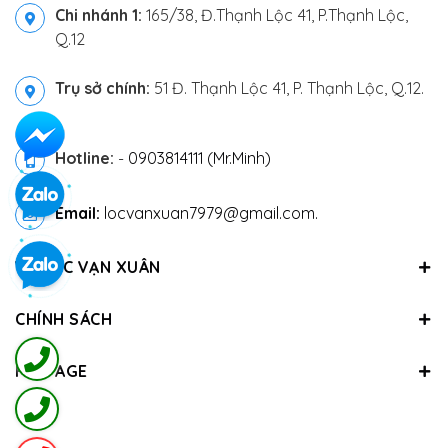
Chi nhánh 1:
165/38, Đ.Thạnh Lộc 41, P.Thạnh Lộc,
Q.12
Trụ sở chính:
51 Đ. Thạnh Lộc 41, P. Thạnh Lộc, Q.12.
Hotline:
-
0903814111 (Mr.Minh)
Email:
locvanxuan7979@gmail.com.
VỀ LỘC VẠN XUÂN
CHÍNH SÁCH
FANPAGE