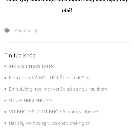
nhé!
trứng đúc thịt
Tin tức khác:
𝐌𝐄̂̀ 𝐆𝐀̀ 𝐂𝐇𝐈𝐄̂𝐍 𝐆𝐈𝐎̀𝐍
Món ngon: CÁ HỒI LÚC LẮC dinh dưỡng
Dinh dưỡng, tươi mát với Salad cá ngừ rau thơm
ỨC GÀ NHỒI PHÔ MAI
VỊT KHO RIỀNG ỚT KHÔ bắt cơm, vị đậm đà
Hết sảy với hương vị cá chép chiên giòn