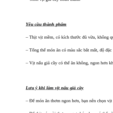
Yêu cầu thành phẩm
– Thịt vịt mềm, có kích thước đủ vừa, không q
– Tổng thể món ăn có màu sắc bắt mắt, độ đặc 
– Vịt nấu giả cầy có thể ăn không, ngon hơn 
Lưu ý khi làm vịt nấu giả cầy
– Để món ăn thơm ngon hơn, bạn nên chọn vịt x