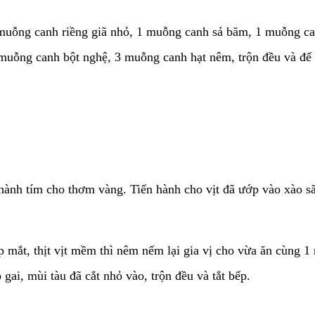
1 muỗng canh riềng giã nhỏ, 1 muỗng canh sả băm, 1 muỗng c
ỗng canh bột nghệ, 3 muỗng canh hạt nêm, trộn đều và để 
, hành tím cho thơm vàng. Tiến hành cho vịt đã ướp vào xào 
p mắt, thịt vịt mềm thì nêm nếm lại gia vị cho vừa ăn cùn
gai, mùi tàu đã cắt nhỏ vào, trộn đều và tắt bếp.