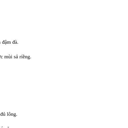
h đậm đà.
c mùi sả riềng.
đủ lông.