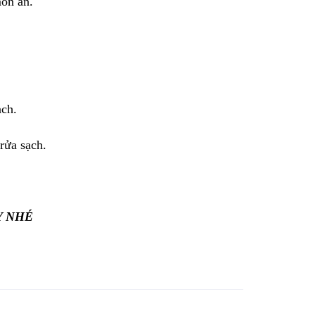
món ăn.
ạch.
rửa sạch.
Y NHÉ