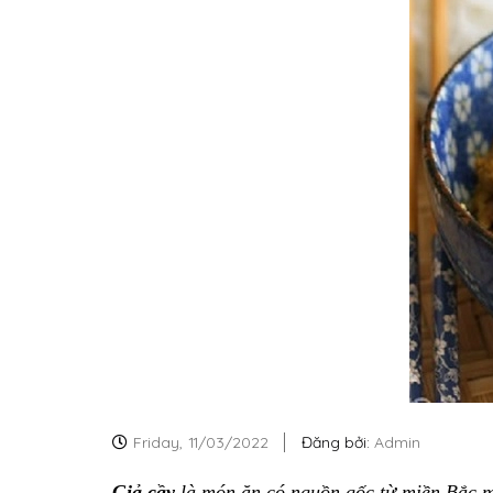
Friday,
11/03/2022
Đăng bởi:
Admin
Giả cầy
là món ăn có nguồn gốc từ miền Bắc ma