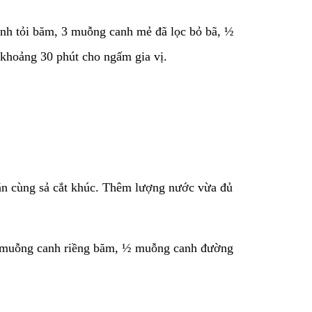
anh tỏi băm, 3 muỗng canh mẻ đã lọc bỏ bã, ½
khoảng 30 phút cho ngấm gia vị.
săn cùng sả cắt khúc. Thêm lượng nước vừa đủ
g 1 muỗng canh riềng băm, ½ muỗng canh đường