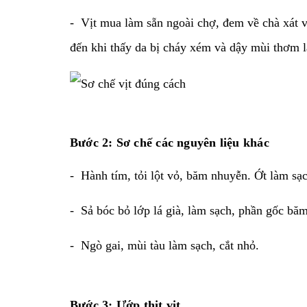
- Vịt mua làm sẵn ngoài chợ, đem về chà xát vớ
đến khi thấy da bị cháy xém và dậy mùi thơm l
Bước 2: Sơ chế các nguyên liệu khác
- Hành tím, tỏi lột vỏ, băm nhuyễn. Ớt làm sạc
- Sả bóc bỏ lớp lá già, làm sạch, phần gốc băm
- Ngò gai, mùi tàu làm sạch, cắt nhỏ.
Bước 3:
Ướp thịt vịt