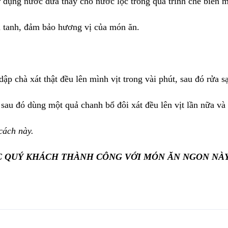
ử dụng nước dừa thay cho nước lọc trong quá trình chế biến 
i tanh, đảm bảo hương vị của món ăn.
p chà xát thật đều lên mình vịt trong vài phút, sau đó rửa s
sau đó dùng một quả chanh bổ đôi xát đều lên vịt lần nữa và 
cách này.
 QUÝ KHÁCH THÀNH CÔNG VỚI MÓN ĂN NGON NÀ