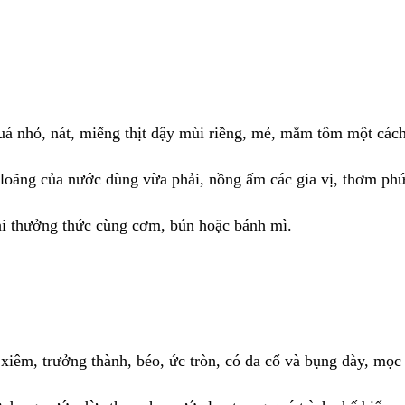
uá nhỏ, nát, miếng thịt dậy mùi riềng, mẻ, mắm tôm một các
loãng của nước dùng vừa phải, nồng ấm các gia vị, thơm phứ
khi thưởng thức cùng cơm, bún hoặc bánh mì.
iêm, trưởng thành, béo, ức tròn, có da cổ và bụng dày, mọc 