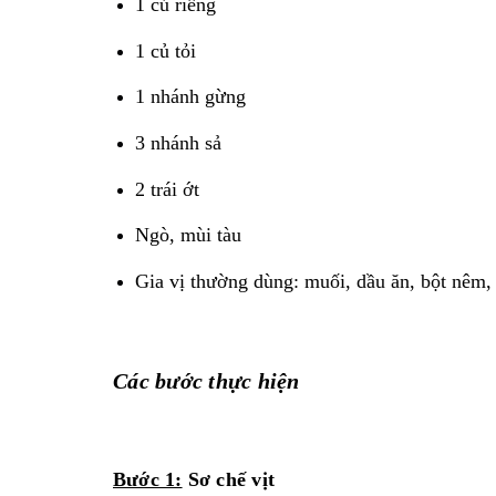
1 củ riềng
1 củ tỏi
1 nhánh gừng
3 nhánh sả
2 trái ớt
Ngò, mùi tàu
Gia vị thường dùng: muối, dầu ăn, bột nêm
Các bước thực hiện
Bước 1:
Sơ chế vịt