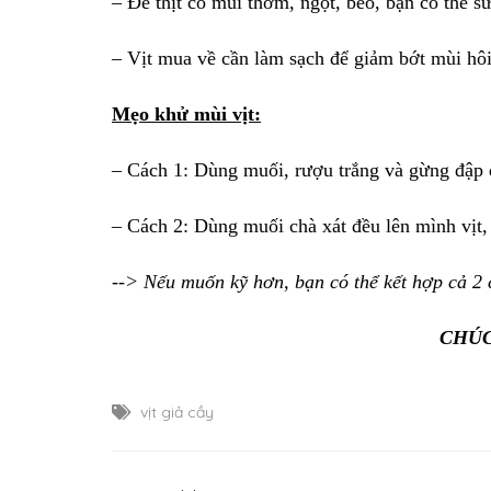
– Để thịt có mùi thơm, ngọt, béo, bạn có thể s
– Vịt mua về cần làm sạch để giảm bớt mùi hô
Mẹo khử mùi vịt:
– Cách 1: Dùng muối, rượu trắng và gừng đập dậ
– Cách 2: Dùng muối chà xát đều lên mình vịt, 
--> Nếu muốn kỹ hơn, bạn có thể kết hợp cả 2 
CHÚC
vịt giả cầy